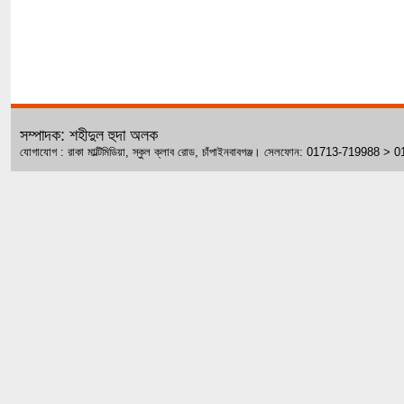
সম্পাদক: শহীদুল হুদা অলক
যোগাযোগ : রাকা মাল্টিমিডিয়া, স্কুল ক্লাব রোড, চাঁপাইনবাবগঞ্জ। সেলফোন: 01713-