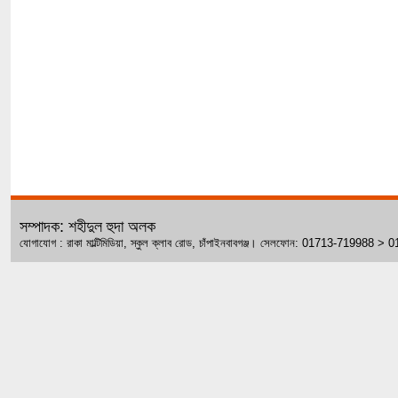
সম্পাদক: শহীদুল হুদা অলক
যোগাযোগ : রাকা মাল্টিমিডিয়া, স্কুল ক্লাব রোড, চাঁপাইনবাবগঞ্জ। সেলফোন: 01713-