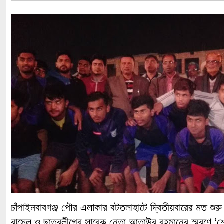
চাঁপাইনবাবগঞ্জ পৌর এলাকার বটতলাহাটে দ্বিতীয়বারের মত শুরু হল
রাসেল ও ছাত্রলীগের সাবেক নেতা আতাউর রহমানের স্মরণে ‘শে