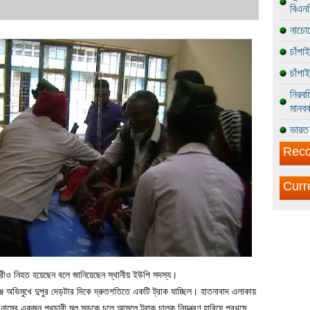
বিএন
নাচোল
চাঁপা
চাঁপা
নিরবচ
মানবব
ভারত 
Reco
Curr
ারীও নিহত হয়েছেন বলে জানিয়েছেন স্থানীয় ইউপি সদস্য।
বগঞ্জ অভিমুখে দুপুর দেড়টার দিকে দ্রুতগতিতে একটি ট্রাক যাচ্ছিল। হাতনাবাদ এলাকায়
নামের একজন পথচারী মুল সড়কে চলে আসলে ট্রাক চালক নিয়ন্ত্রণ হারিয়ে প্রথমে