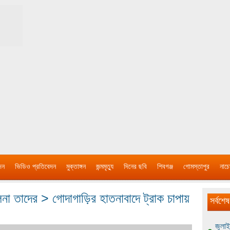
দন
ভিডিও প্রতিবেদন
মুক্তাঙ্গন
জন্মমৃত্যু
দিনের ছবি
শিবগঞ্জ
গোমস্তাপুর
নাচে
না তাদের > গোদাগাড়ির হাতনাবাদে ট্রাক চাপায়
সর্বশেষ
জুলাই