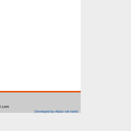
il.com
Developed by-Abdur rob nahid