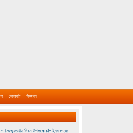
াল
ভোলাহাট
বিজ্ঞাপন
 গণ-অভ্যুত্থান দিবস উপলক্ষে চাঁপাইনবাবগঞ্জে