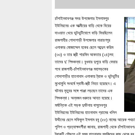
চাঁপাইনবাবগঞ্জ সদর উপজেলার ইসলামপুর
ইউনিয়নের এক আত্মীয়ের বাড়ি থেকে বিয়ের
দাওয়াত খেয়ে ভুটভুটিযোগে বাড়ি ফিরছিলেন
রাজশাহীর গোদাগাড়ী উপজেলার নারায়ণপুর
এলাকার মোজাম্মেল হকের ছেলে আব্দুল করিম
(৩৩) ও তার স্ত্রী শারমিন আকতার (২৪)সহ
তাদের দু’ শিশুকন্যা। বুধবার দুপুরে বাড়ি ফেরার
পথে রাজশাহী-চাঁপাইনবাবগঞ্জ মহাসড়কের
গোদাগাড়ীর হাতনাবাদ এলাকায় ট্রাক ও ভুটভুটির
মুখোমুখি সংঘর্ষে স্বামী-স্ত্রী নিহত হয়েছেন। এ
ঘটনায় মৃত্যুর সঙ্গে পাঞ্জা লড়ছেন তাদের এক
শিশুকন্যা। অন্যজন গুরুতর আহত হয়েছে।
মর্মান্তিক এই সড়ক দুর্ঘটনায় বাসুদেবপুর
ইউনিয়নের ইউনিয়নের হাতনাবাদ গ্রামের খলিল
উদ্দীনের ছেলে সফিকুল ইসলাম রবু (৫৫) নামের আরেক পথচ
পুলিশ ও প্রত্যাক্ষদর্শীরা জানায়, রাজশাহী থেকে চাঁপাইনবা
ট্রাকটি পৌছলে ওই সময় হাতনাবাদ মসজিদের কাছ থেকে রবু 