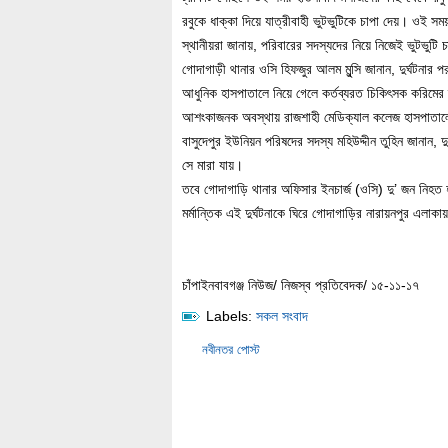
রবুকে ধাক্কা দিয়ে যাত্রীবাহী ভুটভুটিকে চাপা দেয়। ওই স
স্থানীয়রা জানায়, পরিবারের সদস্যদের নিয়ে নিজেই ভুটভুটি 
গোদাগাড়ী থানার ওসি হিফজুর আলম মুন্সি জানান, দুর্ঘটনার 
আধুনিক হাসপাতালে নিয়ে গেলে কর্তব্যরত চিকিৎসক করিমের 
আশংকাজনক অবস্থায় রাজশাহী মেডিক্যাল কলেজ হাসপাতালে
বাসুদেপুর ইউনিয়ন পরিষদের সদস্য মহিউদ্দীন তুহিন জানান, 
সে মারা যায়।
তবে গোদাগাড়ি থানার অফিসার ইনচার্জ (ওসি) দু’ জন নিহত 
মর্মান্তিক এই দুর্ঘটনাকে ঘিরে গোদাগাড়ির নারায়নপুর এলা
চাঁপাইনবাবগঞ্জ নিউজ/ নিজস্ব প্রতিবেদক/ ১৫-১১-১৭
Labels:
সকল সংবাদ
নবীনতর পোস্ট