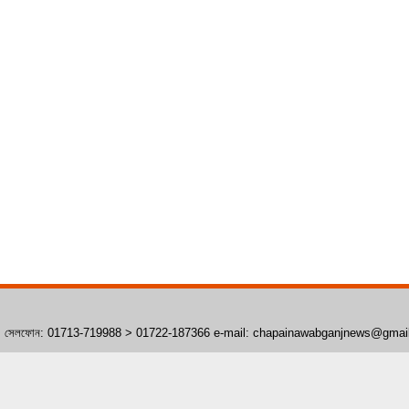
াঁপাইনবাবগঞ্জ। সেলফোন: 01713-719988 > 01722-187366 e-mail: chapainawabganjnews@gma