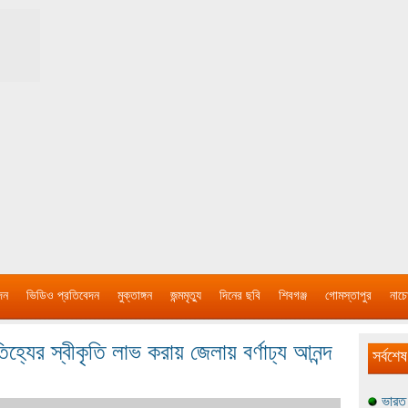
দন
ভিডিও প্রতিবেদন
মুক্তাঙ্গন
জন্মমৃত্যু
দিনের ছবি
শিবগঞ্জ
গোমস্তাপুর
নাচে
তিহ্যের স্বীকৃতি লাভ করায় জেলায় বর্ণাঢ্য আনন্দ
সর্বশেষ
ভারত 