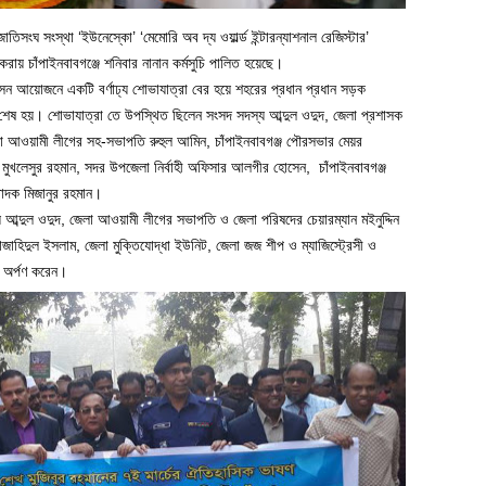
াতিসংঘ সংস্থা ‘ইউনেস্কো’ ‘মেমোরি অব দ্য ওয়ার্ল্ড ইন্টারন্যাশনাল রেজিস্টার’
ভ করায় চাঁপাইনবাবগঞ্জে শনিবার নানান কর্মসুচি পালিত হয়েছে।
াসন আয়োজনে একটি বর্ণাঢ্য শোভাযাত্রা বের হয়ে শহরের প্রধান প্রধান সড়ক
ে শেষ হয়। শোভাযাত্রা তে উপস্থিত ছিলেন সংসদ সদস্য আব্দুল ওদুদ, জেলা প্রশাসক
েলা আওয়ামী লীগের সহ-সভাপতি রুহুল আমিন, চাঁপাইনবাবগঞ্জ পৌরসভার মেয়র
মুখলেসুর রহমান, সদর উপজেলা নির্বাহী অফিসার আলগীর হোসেন, চাঁপাইনবাবগঞ্জ
াদক মিজানুর রহমান।
ব্দুল ওদুদ, জেলা আওয়ামী লীগের সভাপতি ও জেলা পরিষদের চেয়ারম্যান মইনুদ্দিন
মোজাহিদুল ইসলাম, জেলা মুক্তিযোদ্ধা ইউনিট, জেলা জজ শীপ ও ম্যাজিস্ট্রেসী ও
্য অর্পণ করেন।