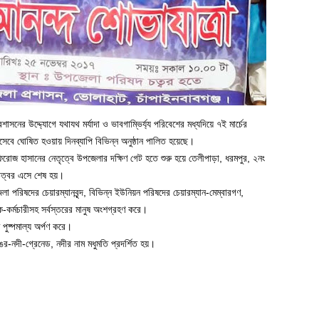
াসনের উদ্দ্যোগে যথাযথ মর্যাদা ও ভাবগাম্ভির্য্য পরিবেশের মধ্যদিয়ে ৭ই মার্চের
েবে ঘোষিত হওয়ায় দিনব্যাপি বিভিন্ন অনুষ্ঠান পালিত হয়েছে।
 ফিরোজ হাসানের নেতৃত্বে উপজেলার দক্ষিণ গেট হতে শুরু হয়ে তেলীপাড়া, ধরমপুর, ২নং
চত্বর এসে শেষ হয়।
জেলা পরিষদের চেয়ারম্যানবৃন্দ, বিভিন্ন ইউনিয়ন পরিষদের চেয়ারম্যান-মেম্বারগণ,
ষক-কর্মচারীসহ সর্বস্তরের মানুষ অংশগ্রহণ করে।
পুষ্পমাল্য অর্পণ করে।
ঙর-নদী-গ্রেনেড, নদীর নাম মধুমতি প্রদর্শিত হয়।