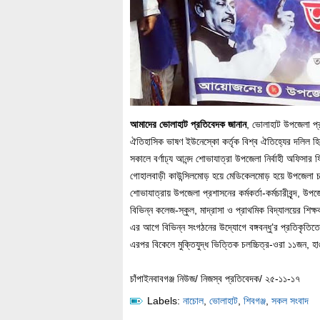
আমাদের ভোলাহাট প্রতিবেদক জানান
, ভোলাহাট উপজেলা প্রশ
ঐতিহাসিক ভাষণ ইউনেস্কো কর্তৃক বিশ্ব ঐতিহ্যের দলিল হিস
সকালে বর্ণাঢ্য আনন্দ শোভাযাত্রা উপজেলা নির্বাহী অফিসার
গোহালবাড়ী কাউন্সিলমোড় হয়ে মেডিকেলমোড় হয়ে উপজেলা 
শোভাযাত্রায় উপজেলা প্রশাসনের কর্মকর্তা-কর্মচারীবৃন্দ, উপ
বিভিন্ন কলেজ-স্কুল, মাদ্রাসা ও প্রাথমিক বিদ্যালয়ের শিক্
এর আগে বিভিন্ন সংগঠনের উদ্যোগে বঙ্গবন্ধু’র প্রতিকৃতিতে 
এরপর বিকেলে মুক্তিযুদ্ধ ভিত্তিক চলচ্চিত্র-ওরা ১১জন, হা
চাঁপাইনবাবগঞ্জ নিউজ/ নিজস্ব প্রতিবেদক/ ২৫-১১-১৭
Labels:
নাচোল
,
ভোলাহাট
,
শিবগঞ্জ
,
সকল সংবাদ