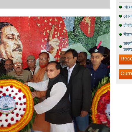
তারেক
রেললা
চাঁপা
সীমান
ডাকাত
ডাকাত
Reco
Curr