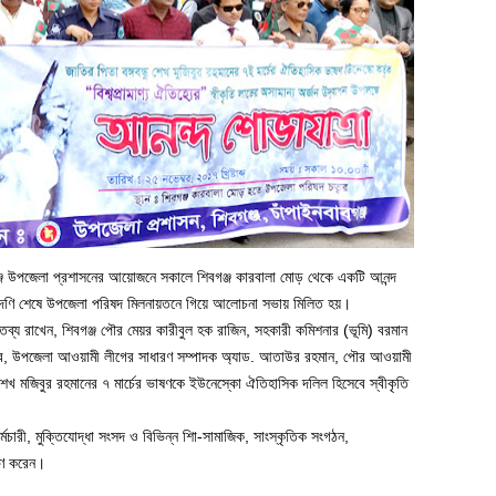
গঞ্জ উপজেলা প্রশাসনের আয়োজনে সকালে শিবগঞ্জ কারবালা মোড় থেকে একটি আনন্দ
্রদণি শেষে উপজেলা পরিষদ মিলনায়তনে গিয়ে আলোচনা সভায় মিলিত হয়।
তব্য রাখেন, শিবগঞ্জ পৌর মেয়র কারীবুল হক রাজিন, সহকারী কমিশনার (ভূমি) বরমান
হাবিব, উপজেলা আওয়ামী লীগের সাধারণ সম্পাদক অ্যাড. আতাউর রহমান, পৌর আওয়ামী
শেখ মজিবুর রহমানের ৭ মার্চের ভাষণকে ইউনেস্কো ঐতিহাসিক দলিল হিসেবে স্বীকৃতি
্মচারী, মুক্তিযোদ্ধা সংসদ ও বিভিন্ন শিা-সামাজিক, সাংস্কৃতিক সংগঠন,
রহণ করেন।