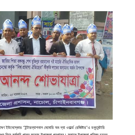
 ইউনেস্কোর ‘‘ইন্টারন্যাশনাল মেমোরি অব দ্যা ওয়ার্ল্ড রেজিষ্টার’’এ ডকুমেন্টারি
মধ্য দিয়ে কর্মসূচি পালন করেছে উপজেলা প্রশাসন। সকালে উপজেলা পরিষদ চত্বর