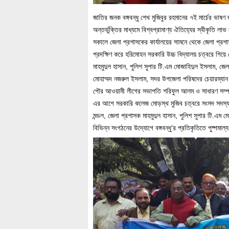
জাতির জনক বঙ্গবন্ধু শেখ মুজিবুর রহমানের ৭ই মার্চের ভাষণ জ
অন্তর্ভুক্তির মাধ্যমে বিশ্বপ্রামাণ্য ঐতিহ্যের স্বীকৃতি লা
সকালে জেলা প্রশাসকের কার্যালয়ের সামনে থেকে জেলা প্রশ
প্রদক্ষিণ করে হরিমোহন সরকারি উচ্চ বিদ্যালয় চত্বরে গিয়
মাহমুদুল হাসান, পুলিশ সুপার টি.এম মোজাহিদুল ইসলাম, জ
মোহাম্মদ নজরুল ইসলাম, সদর উপজেলা পরিষদের চেয়ারম্যান 
পৌর আওয়ামী লীগের সভাপতি শরিফুল আলম ও সাধারণ সম্প
এর আগে সরকারি কলেজ মোড়স্থ মুজিব চত্বরে সংসদ সদস্য আ
মন্ডল, জেলা প্রশাসক মাহমুদুল হাসান, পুলিশ সুপার টি.এম 
বিভিন্ন সংগঠনের উদ্যোগে বঙ্গবন্ধু’র প্রতিকৃতিতে পুষ্পমাল