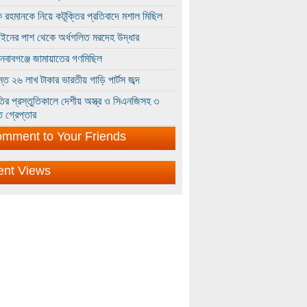
 রহমানকে নিয়ে কটূক্তির প্রতিবাদে মশাল মিছিল
ইনের পাশ থেকে অর্ধগলিত মরদেহ উদ্ধার
ইনবাবগঞ্জে জামায়াতের গণমিছিল
্তে ২৬ লাখ টাকার ভারতীয় গাড়ি পার্টস জব্দ
ির প্রস্তুতিকালে দেশীয় অস্ত্র ও সিএনজিসহ ৩
 গ্রেপ্তার
mment to Your Friends
ent Views