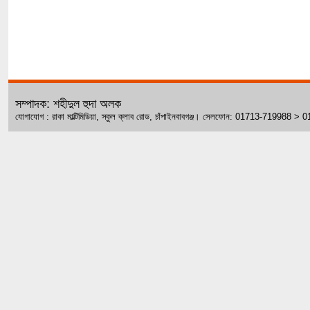
সম্পাদক: শহীদুল হুদা অলক
যোগাযোগ : রাকা মাল্টিমিডিয়া, স্কুল ক্লাব রোড, চাঁপাইনবাবগঞ্জ। সেলফোন: 01713-