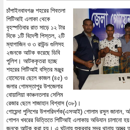
চাঁপাইনবাবগঞ্জ শহরের শিবতলা
পিটিআই এলাকা থেকে
বৃহস্পতিবার রাত সাড়ে ১২ টার
দিকে ১টি বিদেশী পিস্তল, ২টি
ম্যাগাজিন ও ৩ রাউন্ড গুলিসহ
২জনকে আটক করেছে ডিবি
পুলিশ। আটককৃতরা হচ্ছে
শহরের পিটিআই বস্তির মঞ্জুর
হোসেনের ছেলে কাজল (৪৫) ও
জলার গোমস্তাপুর উপজেলার
বোয়ালিয়া কাঞ্চনতলার সেলিম
রেজার ছেলে শাজাহান বিশ্বাস (৩৮)।
গোয়েন্দা পুলিশের উপপরিদর্শক(এসআই) গোলাম রসুল জানান, অব
গোপন খবরের ভিত্তিতে পিটিআই এলাকায় অভিযান চালানো হয়।
জনকে আটক করা হয়। এ ঘটনায় শুক্রবার সদর থানায় অস্ত্র 