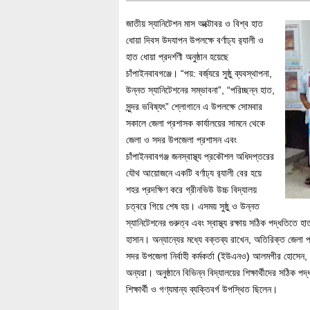
জাতীয় স্যানিটেশন মাস অক্টোবর ও বিশ্ব হাত
ধোয়া দিবস উদযাপন উপলক্ষে বর্ণাঢ্য র‌্যালী ও
হাত ধোয়া প্রদর্শণী অনুষ্ঠান হয়েছে
চাঁপাইনবাবগঞ্জে। “পয়: বর্জ্যরে সুষ্ঠু ব্যবস্থাপনা,
উন্নত স্যানিটেশনের সম্ভাবনা”, “পরিচ্ছন্ন হাত,
সুন্দর ভবিষ্যৎ” শ্লোগানে এ উপলক্ষে সোমবার
সকালে জেলা প্রশাসক কার্যালয়ের সামনে থেকে
জেলা ও সদর উপজেলা প্রশাসন এবং
চাঁপাইনবাবগঞ্জ জনস্বাস্থ্য প্রকৌশল অধিদপ্তরের
যৌথ আয়োজনে একটি বর্ণাঢ্য র‌্যালী বের হয়ে
শহর প্রদক্ষিণ করে গ্রীনভিউ উচ্চ বিদ্যালয়
চত্বরে গিয়ে শেষ হয়। এসময় সুষ্ঠু ও উন্নত
স্যানিটেশনের গুরুত্ব এবং স্বাস্থ্য রক্ষায় সঠিক পদ্ধতিতে
হাসান। অন্যান্যের মধ্যে বক্তব্য রাখেন, অতিরিক্ত জেল
সদর উপজেলা নির্বাহী কর্মকর্তা (ইউএনও) আলমগীর হোসেন, চ
অন্যরা। অনুষ্ঠানে বিভিন্ন বিদ্যালয়ের শিক্ষার্থীদের সঠি
শিক্ষার্থী ও গণ্যমান্য ব্যক্তিবর্গ উপস্থিত ছিলেন।