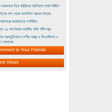
 রহমানকে নিয়ে কটূক্তির প্রতিবাদে মশাল মিছিল
ইনের পাশ থেকে অর্ধগলিত মরদেহ উদ্ধার
ইনবাবগঞ্জে জামায়াতের গণমিছিল
্তে ২৬ লাখ টাকার ভারতীয় গাড়ি পার্টস জব্দ
ির প্রস্তুতিকালে দেশীয় অস্ত্র ও সিএনজিসহ ৩
 গ্রেপ্তার
mment to Your Friends
ent Views