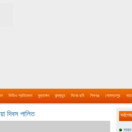
দন
ভিডিও প্রতিবেদন
মুক্তাঙ্গন
জন্মমৃত্যু
দিনের ছবি
শিবগঞ্জ
গোমস্তাপুর
নাচে
য়া দিবস পালিত
সর্বশেষ
ভারত 