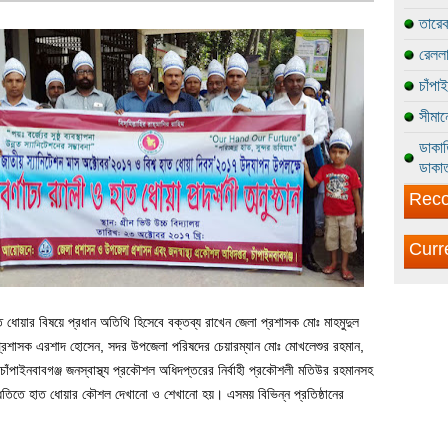
তারেক
রেললা
চাঁপা
সীমান
ডাকাত
ডাকাত
Reco
Curr
 হাত ধোয়ার বিষয়ে প্রধান অতিথি হিসেবে বক্তব্য রাখেন জেলা প্রশাসক মোঃ মাহমুদুল
া প্রশাসক এরশাদ হোসেন, সদর উপজেলা পরিষদের চেয়ারম্যান মোঃ মোখলেশুর রহমান,
াঁপাইনবাবগঞ্জ জনস্বাস্থ্য প্রকৌশল অধিদপ্তরের নির্বাহী প্রকৌশলী মতিউর রহমানসহ
ক পদ্ধতিতে হাত ধোয়ার কৌশল দেখানো ও শেখানো হয়। এসময় বিভিন্ন প্রতিষ্ঠানের