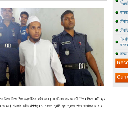
বিএন
নাচোল
চাঁপা
চাঁপা
নিরবচ
মানবব
ভারত 
Reco
Curr
কে নিয়ে গিয়ে শিশু কন্যাটিকে ধর্ষণ করে। এ ঘটনায় ৩০ মে ওই শিশুর পিতা বাদী হয়ে
র করেন। মামলার অভিযোগপত্র ও ১২জন স্বারি স্ব্যা গ্রহন শেষে আদালত এ রায়