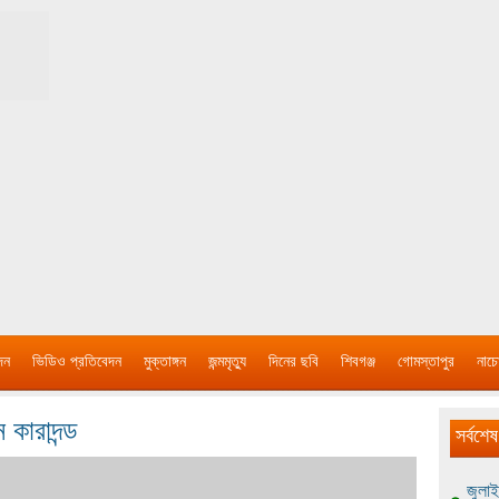
দন
ভিডিও প্রতিবেদন
মুক্তাঙ্গন
জন্মমৃত্যু
দিনের ছবি
শিবগঞ্জ
গোমস্তাপুর
নাচে
 কারাদন্ড
সর্বশেষ
জুলাই