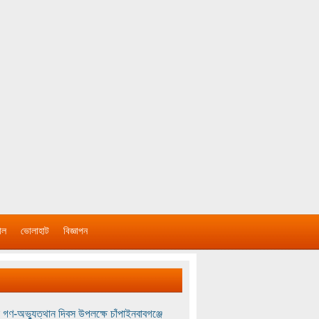
াল
ভোলাহাট
বিজ্ঞাপন
 গণ-অভ্যুত্থান দিবস উপলক্ষে চাঁপাইনবাবগঞ্জে