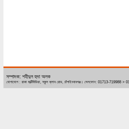
সম্পাদক: শহীদুল হুদা অলক
যোগাযোগ : রাকা মাল্টিমিডিয়া, স্কুল ক্লাব রোড, চাঁপাইনবাবগঞ্জ। সেলফোন: 01713-