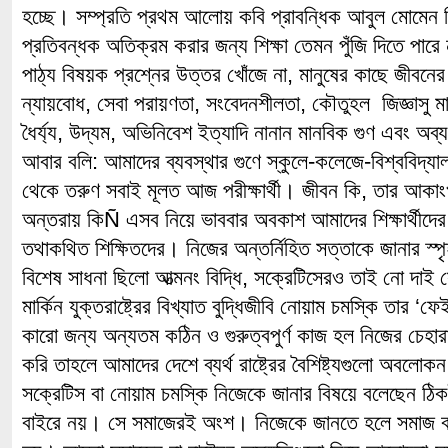
হচ্ছে। সম্প্রতি প্রথম আলোয় কবি প্রাবন্ধিক আবুল মোমেন লি
প্রতিবন্ধক অতিক্রম করার জন্য শিক্ষা তেমন পুঁজি দিতে প
পাঠ্য বিষয়ক প্রশ্নের উত্তর খোঁজে না, মানুষের কাছে জীবনের
ন্যায়বোধ, সেবা পরায়ণতা, সংবেদনশীলতা, কৌতুহল জিজ্ঞাসু মান
ধৈর্য্য, উদ্যম, অভিনিবেশ ইত্যাদি নানান মানবিক গুণ এবং অ
আবার বলি: আমাদের ব্যবস্থার গুণে স্কুলে-কলেজে-বিশ্ববিদ্যালয়
থেকে তরুণ সবাই মূলত আজ পরীক্ষার্থী। জীবন কি, তার আকাংখ
অন্তরায় কিÑ এসব নিয়ে ভাববার অবকাশ আমাদের শিক্ষার্থীদে
তথাকথিত শিক্ষিতদের। নিজের অন্তর্নিহিত সত্তাকে জানার স্প
বিশেষ সাধনা ছিলো আত্মনং বিদ্ধি, সক্রেটিসেরও তাই নো দাই
মার্কিন যুক্তরাষ্ট্রের বিখ্যাত বুদ্ধিজীবি নোয়াম চমস্কি তার ‘
কারো জন্য অন্যতম কঠিন ও গুরুত্বপুর্ণ কাজ হল নিজের চেহ
করি তাহলে আমাদের দেশে ব্যর্থ রাষ্ট্রের বৈশিষ্ট্যগুলো অবলো
সক্রেটিস বা নোয়াম চমস্কি নিজেকে জানার বিষয়ে বলেছেন ঠিক
বাইরে নয়। সে সমাজেরই অংশ। নিজেকে জানতে হলে সমাজ বা র