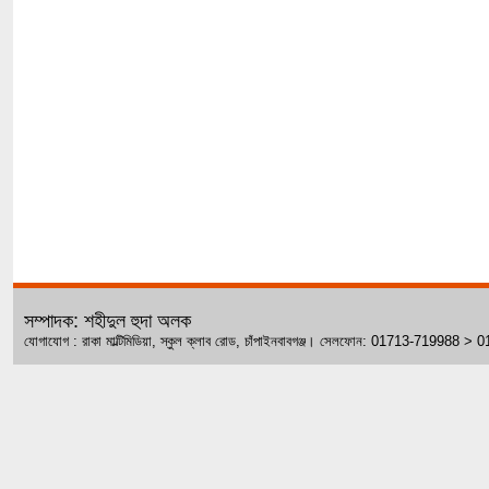
সম্পাদক: শহীদুল হুদা অলক
যোগাযোগ : রাকা মাল্টিমিডিয়া, স্কুল ক্লাব রোড, চাঁপাইনবাবগঞ্জ। সেলফোন: 01713-