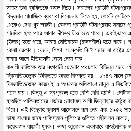
সমাজ তথা ব্যক্তিকে বদলে দিতে। সমাজের প্রতিটি ঘটনাপ্রবাহ
বিদ্যমান সামাজিক ব্যবস্থা বিবেচনায় নিতে হয়, তেমনি সেটিক
থেকেও দেখা খুব জরুরী। কেননা প্রতিটি ঘটনাপ্রবাহ সমাজে প
সাময়িক হতে পারে আবার দীর্ঘস্থায়ীও হতে পারে। একইভাবে 
(উদার) হতে পারে, আবার নেতিবাচক (রক্ষনশীল) হতে পারে। 
বোঝা দরকার। যেমন, শিক্ষা, সংস্কৃতি কি? সমাজ বা রাষ্ট্রে
যাবার আগে ইতিহাসটা জেনে নেয়া যাক।
বাঙালী জাতিকে তার সংগ্রামী চেতনার পথচলায় বিভিন্ন সময় হ
দ্বিজাতিতত্ত্বের ভিক্তিতে ভারত বিভক্ত হয়। ১৯৪৭ সালে জন
দ্বিজাতিতত্ত্বের কারণেই এ অঞ্চলের অধিকাংশ মানুষ এ বিভক্ত
পক্ষে যায়। কিন্তু এ স্বপ্নভঙ্গ হতে বেশি দেরি হয়নি। মোটাদা
হয়েছিল পাকিস্তানের গর্ভনর মোহাম্মদ আলী জিন্নাহ’র উর্দূকে র
ঘিরে। এই বিদ্রোহ ক্রমশ আন্দোলনে রূপ নেয় এবং ১৯৫২ সালের 
ভাষা বাংলার জন্য পাকিস্তান পুলিশের গুলিতে শহীদ হন সালাম
কয়েকজন বাঙালী যুবক। ভাষা আন্দোলন একাধারে রাজনৈতিক 