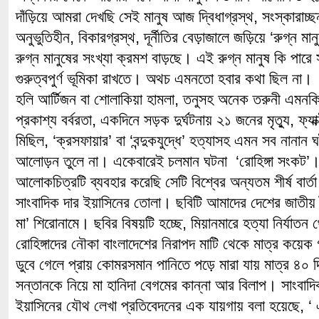
দাঁড়িয়ে আমরা দেখছি সেই মানুষ আজ দ্বিধাগ্রস্থ, সংস্কারাচ্ছন্ন
অনুভুতিহীন, বিকারগ্রস্থ, দূর্নীতির বেড়াজালে জড়িয়ে ‘রুগ্ন 
রুগ্ন মানুষের সংখ্যা ক্রমশ বাড়ছে। এই রুগ্ন মানুষ কি পারে সমা
গুরুত্বপুর্ণ ভূমিকা রাখতে। অথচ এমনতো হবার কথা ছিল না।
হলি আর্টিজন বা শোলাকিয়া হামলা, তনুসহ অনেক তরুনী এমনকি শ
প্রকাশ্য বর্বরতা, একদিনে সড়ক দুর্ঘটনায় ২১ জনের মৃত্যু, ফ্যাক
মিছিল, ‘ক্রসফায়ার’ বা ‘বন্দুকযুদ্ধে’ হত্যাসহ এমন সব নানা
আলোড়ন তুলে না। একেবারেই চলমান ঘটনা ‘রোহিঙ্গা সংকট’
আলোকচিত্রটি ব্যবহার করেছি সেটি বিশ্বের অন্যতম শীর্ষ বার্
সাংবাদিক দার ইয়াসিনের তোলা। ছবিটি আমাদের দেশের জাতীয় দ
মা’ শিরোনামে। ছবির বিষয়টি হচ্ছে, মিয়ানমারে হত্যা নির্যাতন
রোহিঙ্গাদের নৌকা বাংলাদেশের নিরাপদ মাটি থেকে মাত্র কয়ে
ডুবে গেলে প্রায় কোমরসমান পানিতে পড়ে মারা যায় মাত্র ৪০ 
সন্তানকে নিয়ে মা হানিদা বেগমের কান্না আর বিলাপ। সাংবা
ইয়াসিনের যৌথ লেখা প্রতিবেদনের এক যায়গায় বলা হয়েছে, ‘ এই