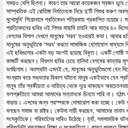
সময়ও বেশি ছিলনা। কারণ তার আরো কয়েকজন স্বজন ডুবে 
সাম্প্রতিক এই রোহিঙ্গা নির্যাতনকে নিয়ে দু’টি শিশুর করুণ অব
মুখোমুখি’ শিরোনামে প্রতিবেদন পত্রিকায় প্রকাশিত হয়েছে। 
প্রতিবেদনের ছবির ওই শিশুর মায়াবি চাহনি আর মাত্র ৪০ দিনের 
বেগমের বিলাপ দেখলে মানুষের ‘সরব’ হওয়ারই কথা। আবার ছ
মানুষের অনুভূতিকে ‘সরব’ করতে সামাজিক যোগাযোগ মাধ্যমে ব
এই ছবিগুলোর একটা বড় অংশই রয়েছে বিকৃত। একটি গোষ্ঠি
কাজটি করছেন। বিভৎস ছবির চেয়ে হানিদা বেগমের কান্নার মূ
বলছিলাম। অবস্থাটা এমনই যে, মানুষের অনুভুতিগুলো যেন দিন
সংগ্রাম করে সভ্যতার বিকাশ ঘটানো মানুষ একইভাবে যেন প্র
মানুষ তাঁর স্বকীয়তা ও দায়িত্ব থেকে দূরে থাকছেন অবচেতনভ
ফলশ্রুতিতে আমরা আমাদের সন্তানকে চিনতে পারি না। হঠাৎ ক
বাড়ায়। এসবের জন্য পরস্পরকে দোষারোপ করা হচ্ছে। কেউ ব
বলছেন সমাজ বা রাষ্ট্র। কেউবা দায়ী করছেন, আমাদের নানান ধ
সংস্কৃতিকে। পরিবর্তনের দাবিও উঠেছে। হ্যাঁ, সমসাময়িক ঘট
পরিবর্তনটা প্রয়োজন শিক্ষা ও সংস্কৃতিতে। কারণ প্রকৃত শিক্ষা