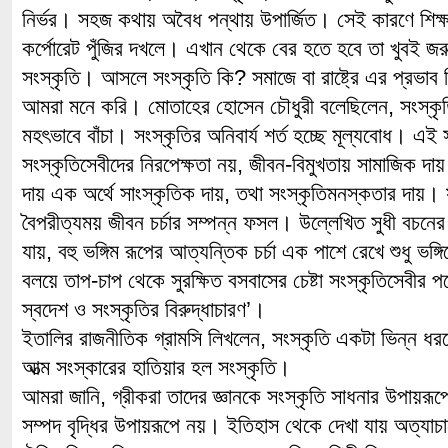
নির্ভর। সহজ কথায় অবৈধ পন্থায় উপার্জিত। সেই কারণে শিক
কর্পোরেট পুঁজির দখলে। এখান থেকে বের হতে হবে তা খুবই জ
সংস্কৃতি। আসলে সংস্কৃতি কি? সমাজে বা রাষ্ট্রে এর প্রভাব
আমরা মনে করি। মোতাহের হোসেন চৌধুরী বলেছিলেন, সংস্কৃতি ম
মহৎভাবে বাঁচা। সংস্কৃতির অনিবার্য শর্ত হচ্ছে মূল্যবোধ। এই স
সংস্কৃতিসেবীদের নিরপেক্ষতা নয়, জীবন-বিমুখতায় সামাজিক দ
দায় এক অর্থে সাংস্কৃতিক দায়, তথা সংস্কৃতিমনস্কতার দায়। স
বৈপরীত্যময় জীবন চর্চার সম্পন্ন ফসল। উল্লেখিত সুধী বচনের 
যায়, বহু ভঙ্গিম রূপের আত্যন্তিক চর্চা এক পাশে রেখে শুধু ভঙ্গি
বলয়ে তাপ-চাপ থেকে সুরক্ষিত বসবাসের চেষ্টা সংস্কৃতিসেবীর
স্বদেশ ও সংস্কৃতির বিরুদ্ধাচারণ’।
ইতালির রাজনীতিক গ্রামসি লিখলেন, সংস্কৃতি একটা ভিন্ন ধ
আত্ম সংস্কারের হাতিয়ার হল সংস্কৃতি।
আমরা জানি, গ্রীকরা তাদের জ্ঞানকে সংস্কৃতি সাধনার উপায়র
সম্পদ বৃদ্ধির উপায়রূপে নয়। ইতিহাস থেকে দেখা যায় অত্যাচারের