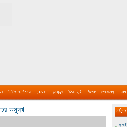
দন
ভিডিও প্রতিবেদন
মুক্তাঙ্গন
জন্মমৃত্যু
দিনের ছবি
শিবগঞ্জ
গোমস্তাপুর
নাচে
ুতর অসুস্থ
সর্বশেষ
জুলাই