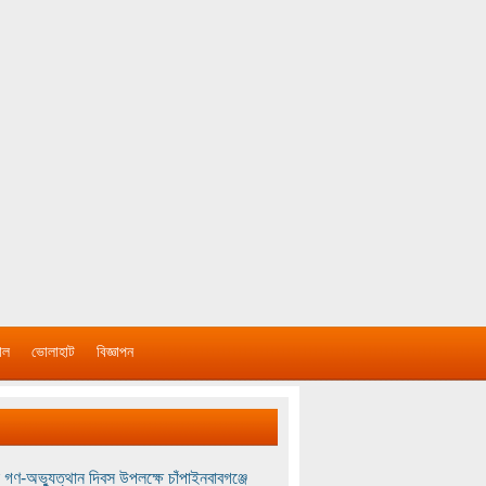
াল
ভোলাহাট
বিজ্ঞাপন
 গণ-অভ্যুত্থান দিবস উপলক্ষে চাঁপাইনবাবগঞ্জে