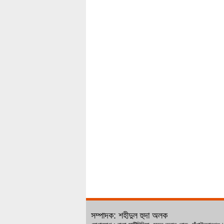
সম্পাদক: শহীদুল হুদা অলক