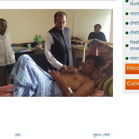
বিএন
নাচোল
চাঁপা
চাঁপা
নিরবচ
মানবব
ভারত 
Reco
Curr
হোম
পুরাতন পোস্ট