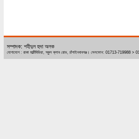
সম্পাদক: শহীদুল হুদা অলক
যোগাযোগ : রাকা মাল্টিমিডিয়া, স্কুল ক্লাব রোড, চাঁপাইনবাবগঞ্জ। সেলফোন: 01713-