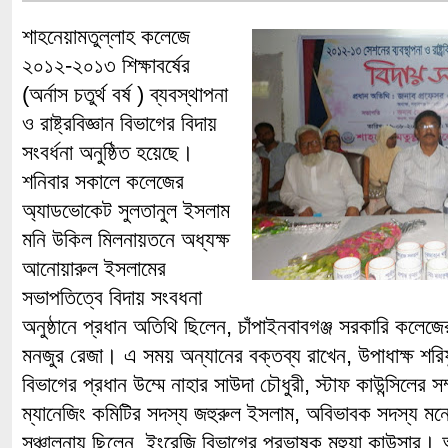
শাহনেয়ামতুল্লাহ কলেজে
২০১২-২০১৩ শিক্ষাবর্ষের
(অর্নাস চতুর্থ বর্ষ ) ব্যবস্থাপনা
ও রাষ্ট্রবিজ্ঞান বিভাগের বিদায়
সংবর্ধনা অনুষ্ঠিত হয়েছে।
শনিবার সকালে কলেজের
অ্যাডভোকেট সুলতানুল ইসলাম
মনি উকিল মিলনায়তনে অধ্যক্ষ
আনোয়ারুল ইসলামের
সভাপতিত্বে বিদায় সংবধনা
অনুষ্ঠানে প্রধান অতিথি ছিলেন, চাঁপাইনবাবগঞ্জ সরকারি কলে
মনজুর রেজা। এ সময় অন্যানের বক্তব্য রাখেন, উপাধাক্ষ শরি
বিভাগের প্রধান উম্মে নাহার সাউদা চৌধুরী, স্টাফ কাউন্সিলের
ম্যানেজিং কমিটির সদস্য জহুরুল ইসলাম, অবিভাবক সদস্য মন
সঞ্চালনায় ছিলেন, ইংরেজি বিভাগের প্রভাষক মহুয়া কাউসার।