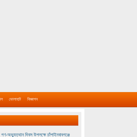
াল
ভোলাহাট
বিজ্ঞাপন
 গণ-অভ্যুত্থান দিবস উপলক্ষে চাঁপাইনবাবগঞ্জে