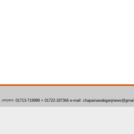
াঁপাইনবাবগঞ্জ। সেলফোন: 01713-719988 > 01722-187366 e-mail: chapainawabganjnews@gma