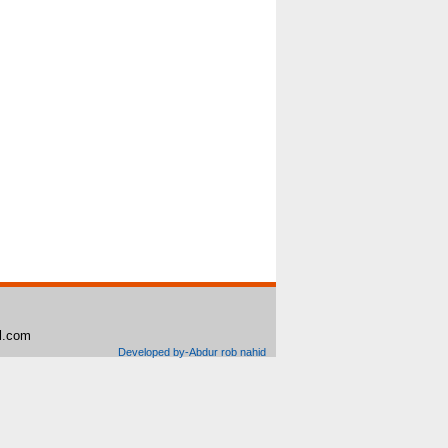
il.com
Developed by-Abdur rob nahid