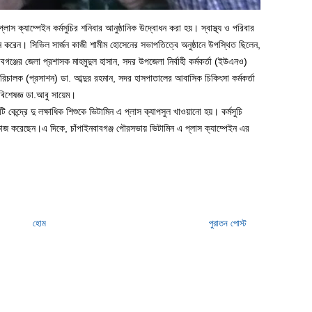
াস ক্যাম্পেইন কর্মসুচির শনিবার আনুষ্ঠানিক উদ্বোধন করা হয়। স্বাস্থ্য ও পরিবার
োধন করেন। সিভিল সার্জন কাজী শামীম হোসেনের সভাপতিত্বে অনুষ্ঠানে উপস্থিত ছিলেন,
বাবগঞ্জের জেলা প্রশাসক মাহমুদুল হাসান, সদর উপজেলা নির্বাহী কর্মকর্তা (ইউএনও)
 পরিচালক (প্রসাশন) ডা. আব্দুর রহমান, সদর হাসপাতালের আবাসিক চিকিৎসা কর্মকর্তা
বিশেষজ্ঞ ডা.আবু সায়েম।
েন্দ্রে দু লক্ষাধিক শিশুকে ভিটামিন এ প্লাস ক্যাপসুল খাওয়ানো হয়। কর্মসুচি
ক কাজ করেছেন।এ দিকে, চাঁপাইনবাবগঞ্জ পৌরসভায় ভিটামিন এ প্লাস ক্যাম্পেইন এর
হোম
পুরাতন পোস্ট