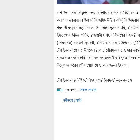
চাঁপাইনবাবগঞ্জ আধুনিক সদর হাসপাতালে সকালে ভিটামিন এ প্ল
কল্যাণ মন্ত্রনালয়ের উপ সচিব জসিম উদ্দীন কর্মসুচির উদ্ব
প্রবাসী কল্যাণ মন্ত্রণালয়ের উপ-সচিব নুরুন নাহার, চাঁপাইন
ইফতেখার উদ্দিন শামিম, রাজশাহী স্বাস্থ্য বিভাগের সহকারী
(আরএমও) আয়েশা জুলেখা, চাঁপাইনবাবগঞ্জে ইউনিসেফ পূষ্টি 
চাঁপাইনবাবগঞ্জের ৫ উপজেলার ও ১ পৌরসভার ১ হাজার ২৫৯টি ক
বাস্তবায়নে ৩ হাজার ৭৯২ জন স্বাস্থ্যকর্মী ও স্বেচ্ছাসেব
উদ্বোধন করেন পৌর মেয়র মোহাম্মদ নজরুল ইসলাম।
চাঁপাইনবাবগঞ্জ নিউজ/ নিজস্ব প্রতিবেদক/ ০৫-০৮-১৭
Labels:
সকল সংবাদ
নবীনতর পোস্ট