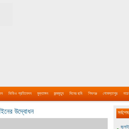
দন
ভিডিও প্রতিবেদন
মুক্তাঙ্গন
জন্মমৃত্যু
দিনের ছবি
শিবগঞ্জ
গোমস্তাপুর
নাচে
পেইনের উদ্বোধন
সর্বশেষ
জুলাই