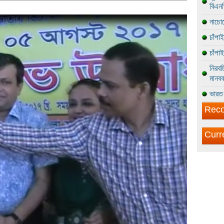
বিএন
নাচোল
চাঁপা
চাঁপা
নিরবচ
মানবব
ভারত 
Reco
Curr