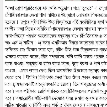
“যক্ষ্মা রোগ প্রতিরোধে সামাজকি আন্দোলন গড়ে তুলতে” এ শ্লোগ
চাঁপাইনবাবগঞ্জ জেলা শাখা নাটাবের উদ্যোগে সোমবার শিক্ষকদের
হয়েছে। দুপুরে গ্রীণ ভিউ উচ্চ বিদ্যালয়ে এই মতবিনিময় সভা 
জাতীয় যক্ষ্মা নিরোধ সমিতি চাঁপাইনবাবগঞ্জ জেলার সাধারণ সম্
সভাপতিত্বে প্রধান আলোচকের বক্তব্য রাখে চাঁপাইনবাবগঞ্জ সদর 
ডাঃ এম এ মাতিন। এ সময় এমডিআর বিষয়ে আলোচনা করেন সি
অফিসার ডাঃ জিনাত আরা হক, গ্রীণ ভিউ উচ্চ বিদ্যালয়ের প্
এসময় বক্তরা বলেন, তিন সপ্তাহের বেশি কাশি যক্ষ্মার প্রধান 
কমে যাওয়া, সন্ধ্যায় বা রাতে জ্বর আসা, বুকে ব্যথা ও শাস ক
যাওয়া। এসব লক্ষন দেখা দিলে তাৎক্ষনিক উপজেলা স্বাস্থ্য কমপ
যেতে হবে। দীর্ঘদিন চিকিৎসার সেবা নিয়ে ঔষধ সেবন করলে যক
বলেন, যক্ষ্মা একটি সংক্রমণজনিত রোগ। তিন সপ্তাহের বেশী
হবে। কফ পরীক্ষায় রোগ শনাক্ত হলে চিকিৎসকের পরামর্শ অনুয
হবে। যক্ষ্মারোগীর হাঁচি-কাশি দেওয়ার সময় রুমাল ব্যবজার ক
সঠিক মাত্রায় ও নির্দিষ্ট সময় পর্যন্ত ঔষধ সেবনের মাধ্যমে সম্