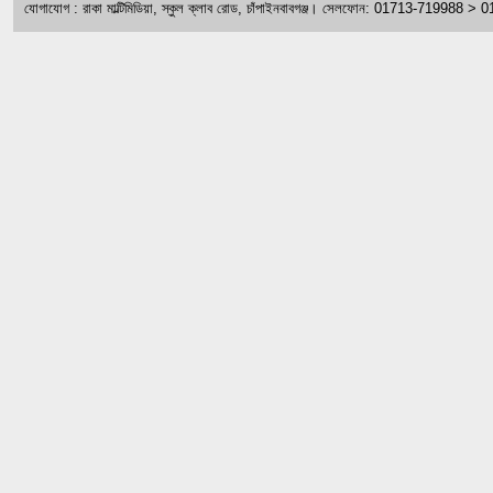
যোগাযোগ : রাকা মাল্টিমিডিয়া, স্কুল ক্লাব রোড, চাঁপাইনবাবগঞ্জ। সেলফোন: 01713-