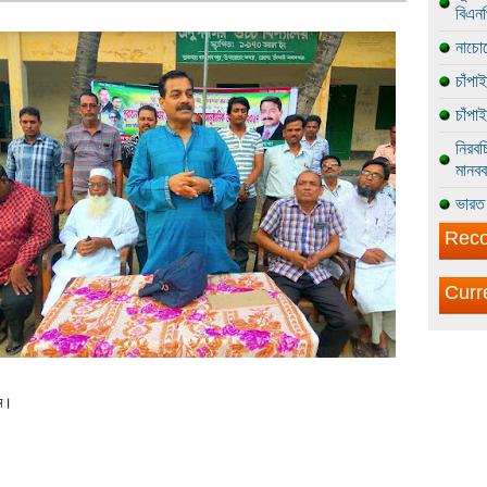
বিএন
নাচোল
চাঁপা
চাঁপা
নিরবচ
মানবব
ভারত 
Reco
Curr
ম।