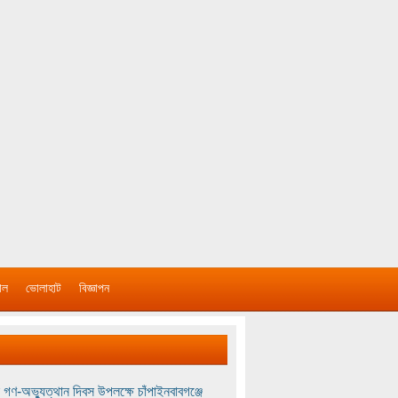
াল
ভোলাহাট
বিজ্ঞাপন
 গণ-অভ্যুত্থান দিবস উপলক্ষে চাঁপাইনবাবগঞ্জে