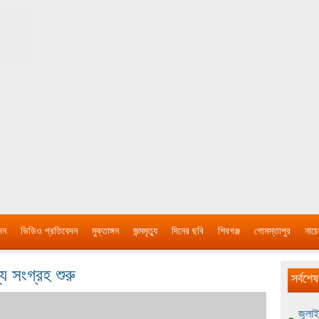
দন
ভিডিও প্রতিবেদন
মুক্তাঙ্গন
জন্মমৃত্যু
দিনের ছবি
শিবগঞ্জ
গোমস্তাপুর
নাচে
 সংগ্রহ শুরু
সর্বশেষ
জুলাই