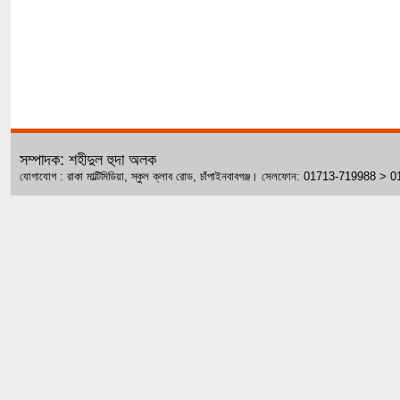
সম্পাদক: শহীদুল হুদা অলক
যোগাযোগ : রাকা মাল্টিমিডিয়া, স্কুল ক্লাব রোড, চাঁপাইনবাবগঞ্জ। সেলফোন: 01713-