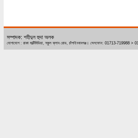
সম্পাদক: শহীদুল হুদা অলক
যোগাযোগ : রাকা মাল্টিমিডিয়া, স্কুল ক্লাব রোড, চাঁপাইনবাবগঞ্জ। সেলফোন: 01713-