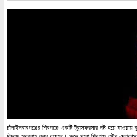
চাঁপাইনবাবগঞ্জের শিবগঞ্জে একটি ট্রান্সফরমার নষ্ট হয়ে যাওয়া
বিদ্যুৎ সরবরাহ বন্ধ রয়েছে। ফলে পুরো শিবগঞ্জ পৌর এলাকা