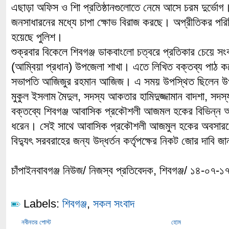
এছাড়া অফিস ও শিা প্রতিষ্ঠানগুলোতে নেমে আসে চরম দুর্ভো
জনসাধারনের মধ্যে চাপা ক্ষোভ বিরাজ করছে। অপ্রীতিকর পর
হয়েছে পুলিশ।
শুক্রবার বিকেলে শিবগঞ্জ ডাকবাংলো চত্বরে প্রতিকার চেয়ে স
(আম্বিয়া প্রধান) উপজেলা শাখা। এতে লিখিত বক্তব্য পাঠ 
সভাপতি আজিজুর রহমান আজিজ। এ সময় উপস্থিত ছিলেন উপ
মুকুল ইসলাম মৈদুল, সদস্য আকতার হামিদুজ্জামান বাদশা, সদস
বক্তব্যে শিবগঞ্জ আবাসিক প্রকৌশলী আজমল হকের বিভিন্ন অনি
ধরেন। সেই সাথে আবাসিক প্রকৌশলী আজমুল হকের অবসারণের
বিদ্যুৎ সরবরাহের জন্য উদ্ধর্তন কর্তৃপক্ষের নিকট জোর দাবি 
চাঁপাইনবাবগঞ্জ নিউজ/ নিজস্ব প্রতিবেদক, শিবগঞ্জ/ ১৪-০৭-১
Labels:
শিবগঞ্জ
,
সকল সংবাদ
নবীনতর পোস্ট
হোম