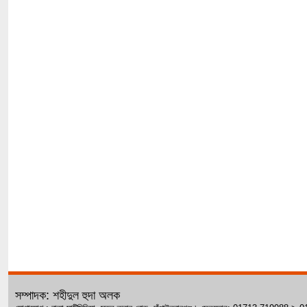
সম্পাদক: শহীদুল হুদা অলক