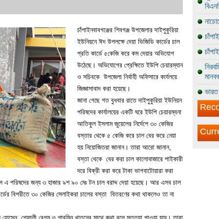
বিএন
নাচোল
চাঁপাইনবাবগঞ্জের শিবগঞ্জ উপজেলার দাইপুকুরিয়া
চাঁপা
ইউনিয়নে ঈদ উপলক্ষে দেয়া ভিজিডি কার্ডের চাল
চাঁপা
প্রতি কার্ডে ৫কেজি করে কম দেয়ার অভিযোগ
উঠেছে। অভিযোগের প্রেক্ষিতে ইউপি চেয়ারম্যান
নিরবচ
মানবব
ও সচিবকে উপজেলা নির্বাহী অফিসারে কার্যলয়ে
জিজ্ঞাসাবাদ করা হয়েছে।
ভারত 
জানা গেছে গত বুধবার রাতে দাইপুকুরিয়া ইউনিয়ন
Reco
পরিষদের কার্যালয়ের একটি ঘরে ইউপি চেয়ারম্যনা
আতিকুল ইসলাম জুয়েলের নির্দেশে ৩০ কেজির
Curr
বস্তার থেকে ৫ কেজি করে চাল বের করে নেয়া
হয় নিয়োজিতরা জানান। তারা আরো জানান,
বস্তা থেকে বের করা চাল কালোবাজারে পাইকারী
দরে বিক্রী করা করে টাকা ভাগবাটোয়ারা করা
সে এ পরিষদের জন্য ৩ হাজার ৯শ ৯০ মেঃ টন চাল বরাদ্দ দেয়া হয়েছে। আর এসব চাল
ার্ডের বিপরীতে ৩০ কেজির সেলাইকরা চালের বস্তা বিতরণের কথা থাকলেও তা না
কবুল হোসেন, শেফালী বেগম ও শারমিন খাতুনের সাথে কথা বলে সতত্যা পাওয়া যায়। তারা