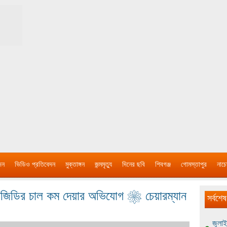
দন
ভিডিও প্রতিবেদন
মুক্তাঙ্গন
জন্মমৃত্যু
দিনের ছবি
শিবগঞ্জ
গোমস্তাপুর
নাচে
 ভিজিডির চাল কম দেয়ার অভিযোগ ❀ চেয়ারম্যান
সর্বশেষ
জুলাই