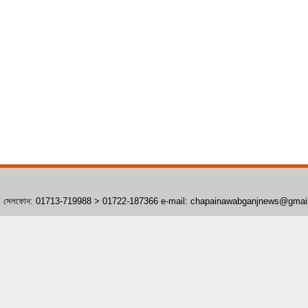
াঁপাইনবাবগঞ্জ। সেলফোন: 01713-719988 > 01722-187366 e-mail: chapainawabganjnews@gma