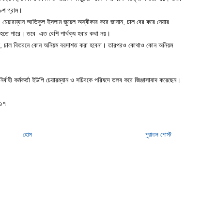
৯শ গ্রাম।
ি চেয়ারম্যান আতিকুল ইসলাম জুয়েল অস্বীকার করে জানান, চাল বের করে নেয়ার
ম হতে পারে। তবে এত বেশি পার্থক্য হবার কথা নয়।
 জানান, চাল বিতরনে কোন অনিয়ম বরদাশত করা হবেনা। তারপরও কোথাও কোন অনিয়ম
্বাহী কর্মকর্তা ইউপি চেয়ারম্যান ও সচিবকে পরিষদে তলব করে জিঞ্জাসাবাদ করেছেন।
-১৭
হোম
পুরাতন পোস্ট