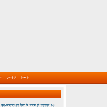
াল
ভোলাহাট
বিজ্ঞাপন
 গণ-অভ্যুত্থান দিবস উপলক্ষে চাঁপাইনবাবগঞ্জে