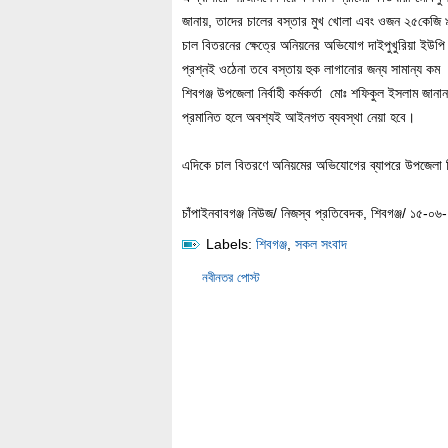
জানায়, তাদের চালের বস্তার মুখ খোলা এবং ওজন ২৫কেজি 
চাল বিতরনের ক্ষেত্রে অনিয়নের অভিযোগ দাইপুখুরিয়া ইউপ
প্রশ্নই ওঠেনা তবে বস্তায় হুক লাগানোর জন্য সামান্য ক
শিবগঞ্জ উপজেলা নির্বাহী কর্মকর্তা মোঃ শফিকুল ইসলাম
প্রমানিত হলে অবশ্যই আইনগত ব্যবস্থা নেয়া হবে।
এদিকে চাল বিতরণে অনিয়মের অভিযোগের ব্যাপরে উপজেলা নির
চাঁপাইনবাবগঞ্জ নিউজ/ নিজস্ব প্রতিবেদক, শিবগঞ্জ/ ১৫-০৬
Labels:
শিবগঞ্জ
,
সকল সংবাদ
নবীনতর পোস্ট