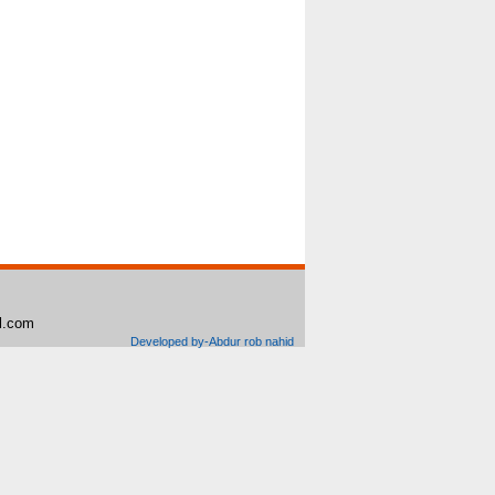
il.com
Developed by-Abdur rob nahid