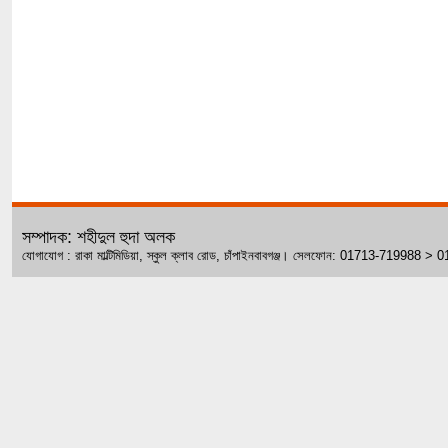
সম্পাদক: শহীদুল হুদা অলক
যোগাযোগ : রাকা মাল্টিমিডিয়া, স্কুল ক্লাব রোড, চাঁপাইনবাবগঞ্জ। সেলফোন: 01713-