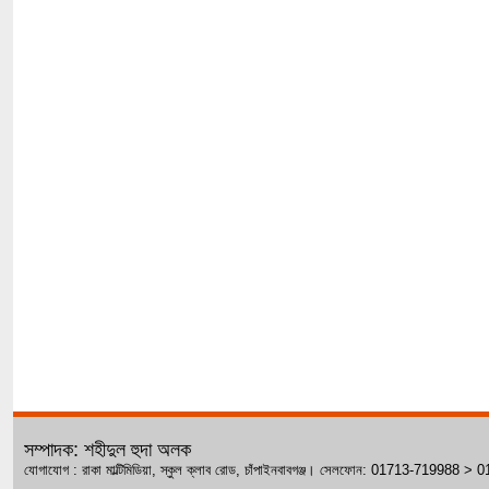
সম্পাদক: শহীদুল হুদা অলক
যোগাযোগ : রাকা মাল্টিমিডিয়া, স্কুল ক্লাব রোড, চাঁপাইনবাবগঞ্জ। সেলফোন: 01713-