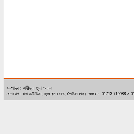
সম্পাদক: শহীদুল হুদা অলক
যোগাযোগ : রাকা মাল্টিমিডিয়া, স্কুল ক্লাব রোড, চাঁপাইনবাবগঞ্জ। সেলফোন: 01713-