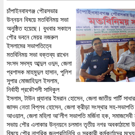
চাঁপাইনবাবগঞ্জ পৌরসভার
উন্নয়ন বিষয়ে মতবিনিময় সভা
অনুষ্ঠিত হয়েছে। বুধবার সকালে
পৌর ভবনে মেয়র নজরুল
ইসলামের সভাপতিত্বে
মতবিনিময় সভা বক্তব্য রাখেন
সংসদ সদস্য আব্দুল ওদুদ, জেলা
প্রশাসক মাহমুদুল হাসান, পুলিশ
সুপার মোজাহিদুল ইসলাম,
নির্বাহী প্রকৌশলী সাদিকুল
ইসলাম, টাউন প্ল্যানার ইমরান হোসেন, জেলা জাতীয় পার্টি সাধ
জাসদ নেতা বিপ্লব হোসেন, জেলা ক্রীড়া সংস্থার সহ-সভাপতি আব
আওয়াল, জেলা মহিলা আ’লীগ সভাপতি মর্জিনা হক, সমাজসেবী 
সভায় পৌর এলাকার উন্নয়নে চলমান তৃতীয় নগর অবকাঠামো উন
বিষয়ে পৌর নাগরিক,জনপ্রতিনিধি ও সরকারী কর্মকর্তাদের মধ্