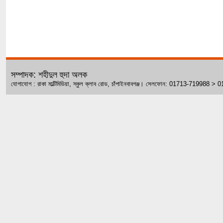
সম্পাদক: শহীদুল হুদা অলক
যোগাযোগ : রাকা মাল্টিমিডিয়া, স্কুল ক্লাব রোড, চাঁপাইনবাবগঞ্জ। সেলফোন: 01713-