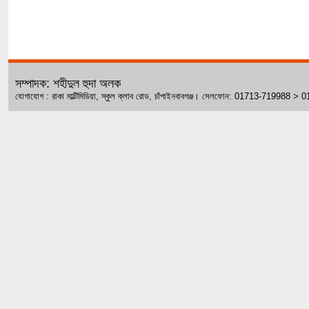
সম্পাদক: শহীদুল হুদা অলক
যোগাযোগ : রাকা মাল্টিমিডিয়া, স্কুল ক্লাব রোড, চাঁপাইনবাবগঞ্জ। সেলফোন: 01713-