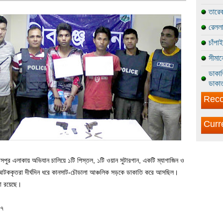
তারেক
রেললা
চাঁপা
সীমান
ডাকাত
ডাকাত
Reco
Curr
ুর এলাকায় অভিযান চালিয়ে ১টি পিস্তল, ১টি ওয়ান সুটারগান, একটি ম্যাগাজিন ও
আটককৃতরা দীর্ঘদিন ধরে কানসাট-চৌডালা আঞ্চলিক সড়কে ডাকাতি করে আসছিল।
লা রয়েছে।
১৭