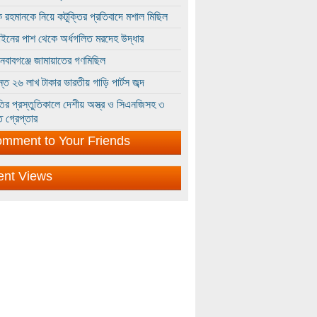
 রহমানকে নিয়ে কটূক্তির প্রতিবাদে মশাল মিছিল
ইনের পাশ থেকে অর্ধগলিত মরদেহ উদ্ধার
ইনবাবগঞ্জে জামায়াতের গণমিছিল
্তে ২৬ লাখ টাকার ভারতীয় গাড়ি পার্টস জব্দ
ির প্রস্তুতিকালে দেশীয় অস্ত্র ও সিএনজিসহ ৩
 গ্রেপ্তার
mment to Your Friends
ent Views