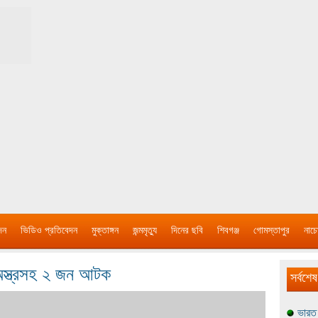
দন
ভিডিও প্রতিবেদন
মুক্তাঙ্গন
জন্মমৃত্যু
দিনের ছবি
শিবগঞ্জ
গোমস্তাপুর
নাচে
 অস্ত্রসহ ২ জন আটক
সর্বশেষ
ভারত 