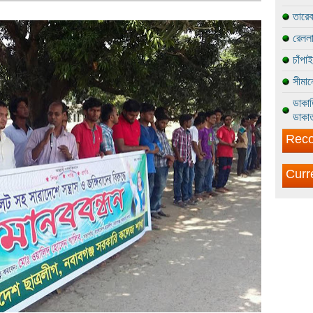
তারেক
রেললা
চাঁপা
সীমান
ডাকাত
ডাকাত
Reco
Curr