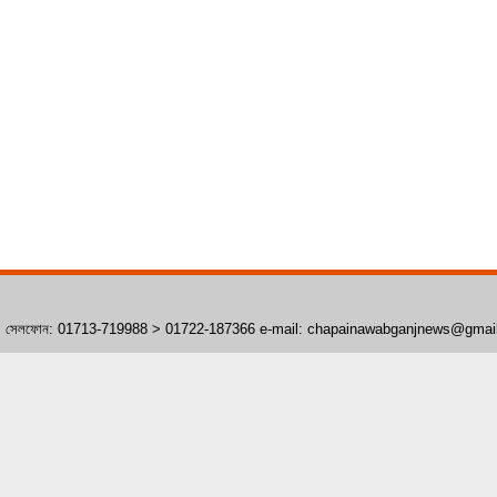
াঁপাইনবাবগঞ্জ। সেলফোন: 01713-719988 > 01722-187366 e-mail: chapainawabganjnews@gma