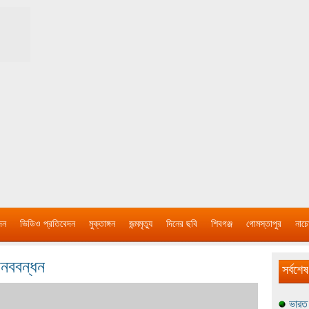
দন
ভিডিও প্রতিবেদন
মুক্তাঙ্গন
জন্মমৃত্যু
দিনের ছবি
শিবগঞ্জ
গোমস্তাপুর
নাচে
ানববন্ধন
সর্বশেষ
ভারত 