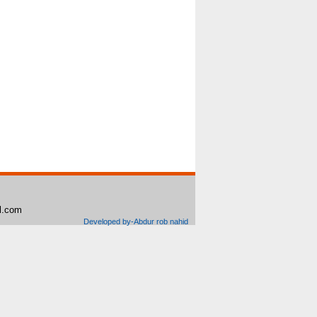
il.com
Developed by-Abdur rob nahid