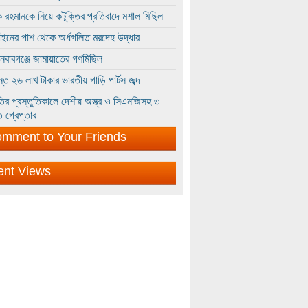
 রহমানকে নিয়ে কটূক্তির প্রতিবাদে মশাল মিছিল
ইনের পাশ থেকে অর্ধগলিত মরদেহ উদ্ধার
ইনবাবগঞ্জে জামায়াতের গণমিছিল
্তে ২৬ লাখ টাকার ভারতীয় গাড়ি পার্টস জব্দ
ির প্রস্তুতিকালে দেশীয় অস্ত্র ও সিএনজিসহ ৩
 গ্রেপ্তার
mment to Your Friends
ent Views