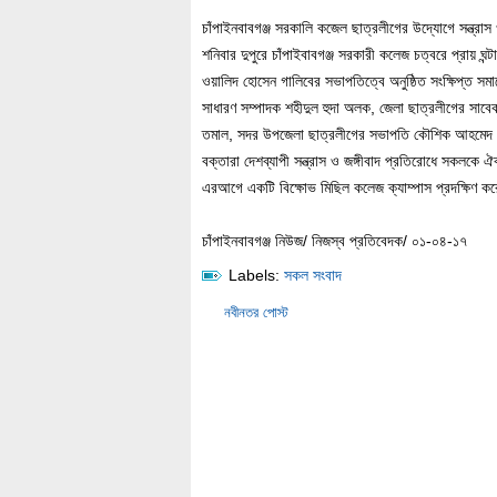
চাঁপাইনবাবগঞ্জ সরকালি কজেল ছাত্রলীগের উদ্যোগে সন্ত্রাস 
শনিবার দুপুরে চাঁপাইবাবগঞ্জ সরকারী কলেজ চত্বরে প্রায় ঘন
ওয়ালিদ হোসেন গালিবের সভাপতিত্বে অনুষ্ঠিত সংক্ষিপ্ত সম
সাধারণ সম্পাদক শহীদুল হুদা অলক, জেলা ছাত্রলীগের সাব
তমাল, সদর উপজেলা ছাত্রলীগের সভাপতি কৌশিক আহমেদ প
বক্তারা দেশব্যাপী সন্ত্রাস ও জঙ্গীবাদ প্রতিরোধে সকলক
এরআগে একটি বিক্ষোভ মিছিল কলেজ ক্যাম্পাস প্রদক্ষিণ ক
চাঁপাইনবাবগঞ্জ নিউজ/ নিজস্ব প্রতিবেদক/ ০১-০৪-১৭
Labels:
সকল সংবাদ
নবীনতর পোস্ট