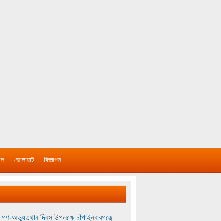
াল
ভোলাহাট
বিজ্ঞাপন
 গণ-অভ্যুত্থান দিবস উপলক্ষে চাঁপাইনবাবগঞ্জে