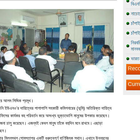
বিএন
নাচোল
চাঁপা
চাঁপা
নিরবচ
মানবব
ভারত 
Reco
Curr
ূরে আলম সিদ্দিক প্রমূখ।
নি ইউএনও’র দায়িত্বের পাশাপাশি সহকারী কমিশনারের (ভূমি) অতিরিক্ত দায়িত্ব
িসের কার্যকর বহু পরিবর্তন করে অসংখ্য ভুক্তভোগি মানুষের উপকার করেছেন।
াজনা চালু করেছেন। এজন্যই কেবল মানুষ তাঁকে বহুদিন মনে রাখবে। এছাড়া
েছেন।
 মিলনস্থল গোমস্তাপুর একটি গুরুত্বপূর্ণ বাণিজ্যিক স্থান। এখানে উন্নয়নের