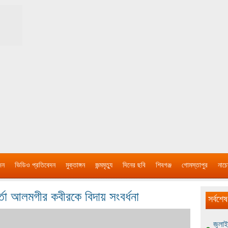
দন
ভিডিও প্রতিবেদন
মুক্তাঙ্গন
জন্মমৃত্যু
দিনের ছবি
শিবগঞ্জ
গোমস্তাপুর
নাচে
র্তা আলমগীর কবীরকে বিদায় সংবর্ধনা
সর্বশেষ
জুলাই