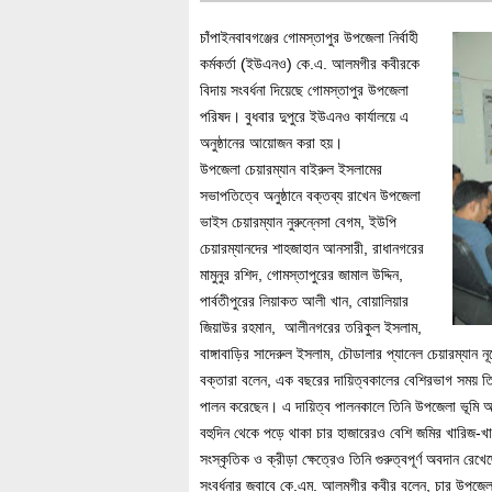
চাঁপাইনবাবগঞ্জের গোমস্তাপুর উপজেলা নির্বাহী
কর্মকর্তা (ইউএনও) কে.এ. আলমগীর কবীরকে
বিদায় সংবর্ধনা দিয়েছে গোমস্তাপুর উপজেলা
পরিষদ। বুধবার দুপুরে ইউএনও কার্যালয়ে এ
অনুষ্ঠানের আয়োজন করা হয়।
উপজেলা চেয়ারম্যান বাইরুল ইসলামের
সভাপতিত্বে অনুষ্ঠানে বক্তব্য রাখেন উপজেলা
ভাইস চেয়ারম্যান নুরুন্নেসা বেগম, ইউপি
চেয়ারম্যানদের শাহজাহান আনসারী, রাধানগরের
মামুনুর রশিদ, গোমস্তাপুরের জামাল উদ্দিন,
পার্বতীপুরের লিয়াকত আলী খান, বোয়ালিয়ার
জিয়াউর রহমান, আলীনগরের তরিকুল ইসলাম,
বাঙ্গাবাড়ির সাদেরুল ইসলাম, চৌডালার প্যানেল চেয়ারম্যান ন
বক্তারা বলেন, এক বছরের দায়িত্বকালের বেশিরভাগ সময় তি
পালন করেছেন। এ দায়িত্ব পালনকালে তিনি উপজেলা ভূমি অফ
বহুদিন থেকে পড়ে থাকা চার হাজারেরও বেশি জমির খারিজ-খ
সংস্কৃতিক ও ক্রীড়া ক্ষেত্রেও তিনি গুরুত্বপূর্ণ অবদান রেখ
সংবর্ধনার জবাবে কে.এম. আলমগীর কবীর বলেন, চার উপজেলার