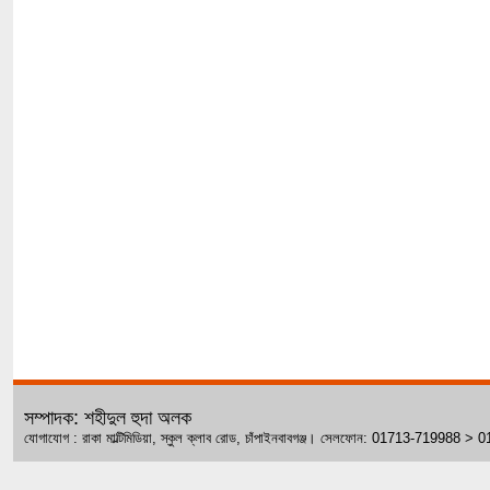
সম্পাদক: শহীদুল হুদা অলক
যোগাযোগ : রাকা মাল্টিমিডিয়া, স্কুল ক্লাব রোড, চাঁপাইনবাবগঞ্জ। সেলফোন: 01713-