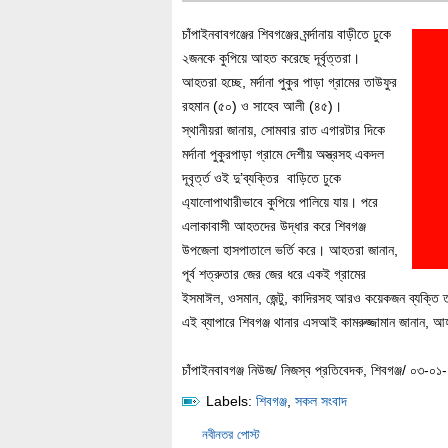
চাঁপাইনবাবগঞ্জের শিবগঞ্জের মর্র্দানায় বাড়ীতে ঢুকে
২জনকে কুপিয়ে আহত করেছে দূর্বৃত্তরা।
আহতরা হচ্ছে, মর্দানা পুকুর পাড়া গ্রামের তাউফুর
রহমান (৫০) ও সাহেব আলী (৪৫)।
স্থানীয়রা জানায়, সোমবার রাত এগারটার দিকে
মর্দানা পুকুরপাড়া গ্রামে দেশীয় অস্ত্রসহ একদল
দূবৃর্ত্ত ওই দু’ব্যক্তির বাড়িতে ঢুকে
এ্যালোপাথারীভাবে কুপিয়ে পালিয়ে যায়। পরে
এলাকাবাসী আহতদের উদ্ধার করে শিবগঞ্জ
উপজেলা হাসপাতালে ভর্তি করে। আহতরা জানান,
পূর্ব শত্রুতার জের জের ধরে একই গ্রামের
ইসমাঈল, ওসমান, জেন্টু, কাদিরসহ আরও কয়েকজন ব্যক্তি 
এই ব্যাপারে শিবগঞ্জ থানার এসআই কামরুজ্জামান জানান, 
চাঁপাইনবাবগঞ্জ নিউজ/ নিজস্ব প্রতিবেদক, শিবগঞ্জ/ ০৩-০১
Labels:
শিবগঞ্জ
,
সকল সংবাদ
নবীনতর পোস্ট