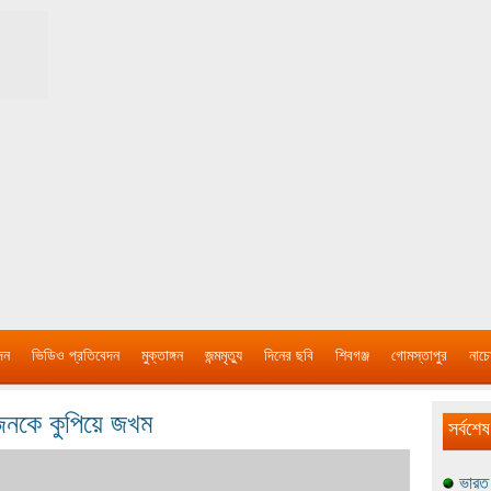
দন
ভিডিও প্রতিবেদন
মুক্তাঙ্গন
জন্মমৃত্যু
দিনের ছবি
শিবগঞ্জ
গোমস্তাপুর
নাচে
ু’জনকে কুপিয়ে জখম
সর্বশেষ
ভারত 