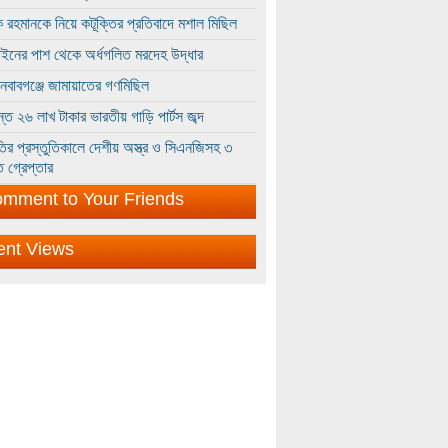
 রহমানকে নিয়ে কটূক্তির প্রতিবাদে মশাল মিছিল
ইনের পাশ থেকে অর্ধগলিত মরদেহ উদ্ধার
ইনবাবগঞ্জে জামায়াতের গণমিছিল
্তে ২৬ লাখ টাকার ভারতীয় গাড়ি পার্টস জব্দ
ির প্রস্তুতিকালে দেশীয় অস্ত্র ও সিএনজিসহ ৩
 গ্রেপ্তার
mment to Your Friends
ent Views