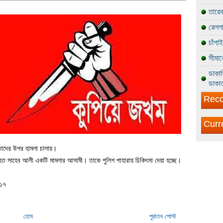
তারেক
রেললা
চাঁপা
সীমান
ডাকাত
ডাকাত
Reco
Curr
তাদের উপর হামলা চালায়।
আহত সাহেব আলী একটি মামলার আসামী। তাকে পুলিশ পাহারায় চিকিৎসা দেয়া হচ্ছে।
-১৭
হোম
পুরাতন পোস্ট