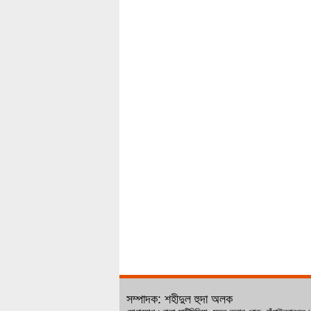
সম্পাদক: শহীদুল হুদা অলক