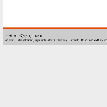
সম্পাদক: শহীদুল হুদা অলক
যোগাযোগ : রাকা মাল্টিমিডিয়া, স্কুল ক্লাব রোড, চাঁপাইনবাবগঞ্জ। সেলফোন: 01713-