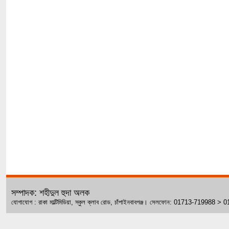
সম্পাদক: শহীদুল হুদা অলক
যোগাযোগ : রাকা মাল্টিমিডিয়া, স্কুল ক্লাব রোড, চাঁপাইনবাবগঞ্জ। সেলফোন: 01713-