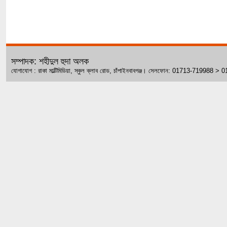
সম্পাদক: শহীদুল হুদা অলক
যোগাযোগ : রাকা মাল্টিমিডিয়া, স্কুল ক্লাব রোড, চাঁপাইনবাবগঞ্জ। সেলফোন: 01713-