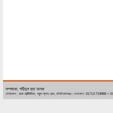
সম্পাদক: শহীদুল হুদা অলক
যোগাযোগ : রাকা মাল্টিমিডিয়া, স্কুল ক্লাব রোড, চাঁপাইনবাবগঞ্জ। সেলফোন: 01713-