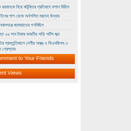
 রহমানকে নিয়ে কটূক্তির প্রতিবাদে মশাল মিছিল
ইনের পাশ থেকে অর্ধগলিত মরদেহ উদ্ধার
ইনবাবগঞ্জে জামায়াতের গণমিছিল
্তে ২৬ লাখ টাকার ভারতীয় গাড়ি পার্টস জব্দ
ির প্রস্তুতিকালে দেশীয় অস্ত্র ও সিএনজিসহ ৩
 গ্রেপ্তার
mment to Your Friends
ent Views