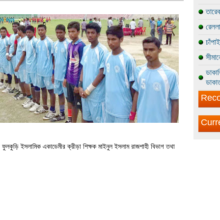
তারেক
রেললা
চাঁপা
সীমান
ডাকাত
ডাকাত
Reco
Curr
্যে ফুলকুড়ি ইসলামিক একাডেমীর ক্রীড়া শিক্ষক মাইনুল ইসলাম রাজশাহী বিভাগ তথা