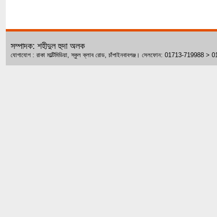
সম্পাদক: শহীদুল হুদা অলক
যোগাযোগ : রাকা মাল্টিমিডিয়া, স্কুল ক্লাব রোড, চাঁপাইনবাবগঞ্জ। সেলফোন: 01713-