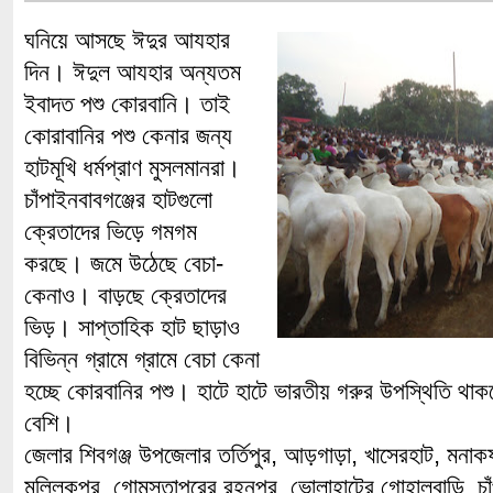
ঘনিয়ে আসছে ঈদুর আযহার
দিন। ঈদুল আযহার অন্যতম
ইবাদত পশু কোরবানি। তাই
কোরাবানির পশু কেনার জন্য
হাটমূখি ধর্মপ্রাণ মুসলমানরা।
চাঁপাইনবাবগঞ্জের হাটগুলো
ক্রেতাদের ভিড়ে গমগম
করছে। জমে উঠেছে বেচা-
কেনাও। বাড়ছে ক্রেতাদের
ভিড়। সাপ্তাহিক হাট ছাড়াও
বিভিন্ন গ্রামে গ্রামে বেচা কেনা
হচ্ছে কোরবানির পশু। হাটে হাটে ভারতীয় গরুর উপস্থিতি থা
বেশি।
জেলার শিবগঞ্জ উপজেলার তর্তিপুর, আড়গাড়া, খাসেরহাট, মনাকষ
মল্লিকপুর, গোমস্তাপুরের রহনপুর, ভোলাহাটের গোহালবাড়ি, চা