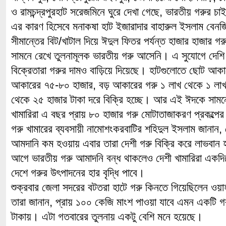
ও রামচন্দ্রপুরহাট সরেজমিনে ঘুরে দেখা গেছে, ভারতীয় গরুর চ
এর কারণ হিসেবে মনাকষা হাট ইজারাদার বাহারুল ইসলাম বেনজি
সীমান্তের বিট/খাটাল দিয়ে ঈদুল ফিতর পর্যন্ত হাজার হাজার
সামনে রেখে তুলনামূলক ভারতীয় গরু আসেনি। এ সুযোগে দেশি 
বিক্রেতারা গরুর দামও বাড়িয়ে দিয়েছে। হাটগুলোতে ছোট আকা
আকারের ৭৫-৮০ হাজার, বড় আকারের গরু ১ লাখ থেকে ১ লাখ
থেকে ২৫ হাজার টাকা দরে বিক্রি হচ্ছে। আর এই ঈদকে সাম
খামারিরা এ বছর প্রায় ৮০ হাজার গরু মোটাতাজাকরণ প্রকল্পে
গরু খামারের ব্যবসায়ী নামোশংকরবাটির শহিদুল ইসলাম জানান
আমদানি কম হওয়ায় এবার তারা দেশী গরু বিক্রি করে লাভবা
আগে ভারতীয় গরু আমাদনি বন্ধ থাকলেও দেশী খামারিরা একদি
দেশে গরুর উৎপাদনের হার বৃদ্ধি পাবে।
শুক্রবার জেলা সদরের বটতরা হাটে গরু কিনতে গিয়েছিলেন ও
তারা জানান, প্রায় ১০০ কেজি মাংশ পাওয়া যাবে এমন একটি গ
টাকায়। এটা গতবারের তুলনায় একটু বেশি মনে হয়েছে।