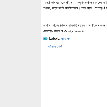
আমরা আশাহত হতে চাই না। শুভবুদ্ধিসম্পন্ন তরুণদের জাগ
শিক্ষক, কল্যাণকামী রাজনীতিককে। আর রাষ্ট্র এতে অকুণ্ঠ
লেখক : সাবেক শিক্ষক, রাজশাহী কলেজ ও চাঁপাইনবাবগঞ্জের
সৈজন্যে- কালের কণ্ঠ- ২২-০৮-২০১৬
Labels:
মুক্তাঙ্গন
নবীনতর পোস্ট