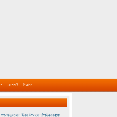
াল
ভোলাহাট
বিজ্ঞাপন
 গণ-অভ্যুত্থান দিবস উপলক্ষে চাঁপাইনবাবগঞ্জে