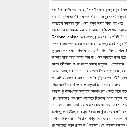
আরবিতে একটা কথ
া আছে, ‘আল ইনসানো মুরাক্কাবুন মিনাল
খাতায়ি অন্নিসিয়ান’। যার অর্থ দাঁড়ায়—মানুষ ত্রুটি-বিচ্যুত
বিস্মরণের সমন্বয়ে সৃষ্টি। সেই মানুষ আবার মানব হয়ে ওঠে।
রামায়ণে মানব অস্ত্রের কথা বলা আছে। যুক্তিশাস্ত্রে মানুষকে
Rational animal বলা হয়েছে। কারণ মানুষ পরিশীলিত
চেতনার সঙ্গে পশুত্বকেও ধারণ করে। এ জন্য একই মানুষ ন
মূল্যবোধ লালন করে মানবিক হয়ে ওঠে, আবার বিকৃত আবেগ
তাড়নায় দানব হতে বিলম্ব করে না। সেই দানবকে মানব হয়ে
উঠতে সুদীর্ঘকাল সাধনা করতে হয়েছে মানুষকে। এতদসত্ত্বেও
লোভ-লালসা, স্বার্থপরতা—এককথায় রিপুর তাড়নায় মানুষ মা
গুণ হারিয়ে ফেলছে। এখান থেকে কি মুক্তির পথ নেই? আছ
আছে বলেই এতকালের মানবসভ্যতা টিকে আছে। যদিও
মাঝেমধ্যে দানবশক্তি সভ্যতার নিদর্শনগুলো গুঁড়িয়ে দিয়ে যাচ্
এবং নরহত্যায় প্রণোদনা জোগাতে বিবেকের দংশন অনুভব ক
না। আমরা এসব অঘটনকে স্মরণে রেখে আমাদের তরুণরা কে
অসহিষ্ণু হয়ে উঠল, তার মূল বিষয়গুলো খুঁজে দেখার চেষ্টা ক
কেউ কেউ বিষয়টিকে জিহাদি আখ্যায়িত করছেন। আসলে আ
শব্দ জিহাদের আভিধানিক অর্থ প্রচেষ্টা। সে প্রচেষ্টা দানবিক 