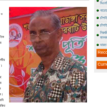
বিএন
নাচোল
ি ও
চাঁপা
চাঁপা
নিরবচ
ৈতিক
মানবব
ের
ভারত 
Reco
নবীয়
Curr
ে।
ছে
রে
ন
রব।
রবি
শক্তি