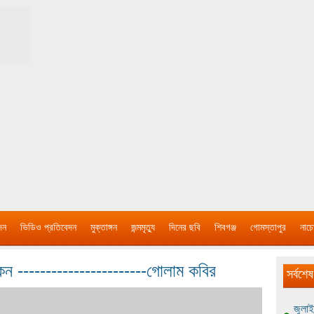
দন
ভিডিও প্রতিবেদন
মুক্তাঙ্গন
জন্মমৃত্যু
দিনের ছবি
শিবগঞ্জ
গোমস্তাপুর
নাচে
েন -----------------------গোলাম কবির
সর্বশেষ
জুলাই