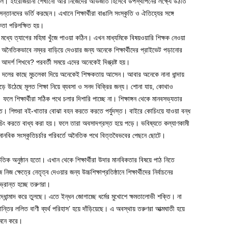
। ইংরেজিয়ানা শেখানো আর নিজেদের অভিজাত হিসেবে উপস্থাপনের লক্ষ্যে উঠতি
্তানদের ভর্তি করছেন। এখানে শিক্ষার্থীরা বাঙালি সংস্কৃতি ও ঐতিহ্যের সঙ্গে
কতা পরিলক্ষিত হয়।
ের মধ্যে ত্যাগের মহিমা খুঁজে পাওয়া কঠিন। এখন মাধ্যমিকে বিষয়ওয়ারি শিক্ষক নেওয়া
। অনৈতিকভাবে নম্বর বাড়িয়ে দেওয়ার জন্য অনেকে শিক্ষার্থীদের প্রাইভেট পড়ানোর
 আদর্শ শিখবে? পরবর্তী সময়ে এদের অনেকেই দিগ্ভ্রষ্ট হয়।
ন। দলের কাছে মুচলেকা দিয়ে অনেকেই শিক্ষকতায় আসেন। আবার অনেকে নানা ধান্দায়
গড়ে উঠেছে মূলত শিক্ষা নিয়ে ব্যবসা ও সনদ বিক্রির জন্য। শোনা যায়, কোথাও
লে শিক্ষার্থীরা সঠিক পথে চলার দিশারি পাচ্ছে না। শিক্ষাঙ্গন থেকে মানবসভ্যতার
বাসিত। শিশুরা বই-খাতার বোঝা বহন করতে করতে পর্যুদস্ত। বাইরে কোচিংয়ে যাওয়া বন্ধ
ের কোচিং করতে বাধ্য করা হয়। ফলে তারা অবসাদগ্রস্ত হয়ে পড়ে। ভবিষ্যতে কল্যাণকামী
ানবিক সংস্কৃতিচর্চার পরিবর্তে অনৈতিক পথে বিত্তবৈভবের পেছনে ছোটে।
ৃতিক অনুষ্ঠান হতো। এখান থেকে শিক্ষার্থীরা উদার মানবিকতার বিষয়ে পাঠ নিতে
ক্ষেত্রে নেতৃত্ব দেওয়ার জন্য উচ্চশিক্ষাপ্রতিষ্ঠানে শিক্ষার্থীদের নির্বাচনের
্রান্ত হচ্ছে তরুণরা।
ধোন্মাদ করে তুলছে। এতে ইন্ধন জোগাচ্ছে ধর্মের মুখোশে ক্ষমতালোভী শক্তি। না
‘শান্তির ললিত বাণী ব্যর্থ পরিহাস’ হয়ে দাঁড়িয়েছে। এ অবস্থায় তরুণরা আত্মঘাতী হয়ে
মনে করে।