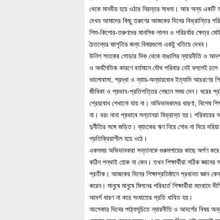
থেকে মানবীয় হয়ে ওঠার নিরন্তর সাধনা। আর অন্য একটি অ
দেখব আমাদের কিছু তরুণের আজকের দিনের বিভ্রান্তির পরিপ্
শিশু-কিশোর-তরুণদের মানসিক লালন ও পরিচর্যার ক্ষেত্র মোটা
চৈতন্যের জাগৃতির জন্য বিষয়গুলো একটু খতিয়ে দেখব।
উনিশ শতকের গোড়ার দিক থেকে বাঙালির ন্যায়নীতি ও আদর্শ
ও অর্থনৈতিক কারণে বর্তমানে যৌথ পরিবার নেই বললেই চলে।
ভালোবাসা, শ্রদ্ধা ও ন্যায়-অন্যায়বোধ ইত্যাদি আচরণের শ
জীবিকা ও প্রভাব-প্রতিপত্তির পেছনে সময় দেন। ঘরের প্রত
শ্রেয়বোধ শেখানো যায় না। অভিভাবকদের ধারণা, বিশেষ শিক্
না। বরং নানা প্রভাবে সন্তানরা বিভ্রান্ত হয়। পরিবারের আ
দুর্নীতির সঙ্গে জড়িত। ব্যাংকের ঋণ নিয়ে শোধ না দিয়ে দরি
প্রতিক্রিয়াশীল হয়ে ওঠে।
একসময় অভিভাবকরা সন্তানকে গুরুমশায়ের কাছে অর্পণ করে ব
কঠিন পন্থাই হোক না কেন। তখন শিক্ষার্থীরা সঠিক জ্ঞানের 
প্রতীক। আজকের দিনের শিক্ষাপ্রতিষ্ঠানে প্রধানত জ্ঞান কেন
করেন। মানুষে মানুষে মিলনের পরিবর্তে শিক্ষার্থীরা মতবাদে
আদর্শ ধারণ না করে সংঘাতের প্রতি ধাবিত হয়।
আগেকার দিনের পাঠ্যসূচিতে ন্যায়নীতি ও আদর্শের বিষয় অন