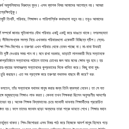
র্থ অমুসলিমদের বিরুদ্ধে যুদ্ধ। এসব ব্যাপক বিষয় আমাদের আলোচ্য নয়। আমরা
রেক্ষিতটুকু।
মুটি তিনটি, পরিবার, শিক্ষাঙ্গন ও পারিপার্শ্বিক কথাগুলো নতুন নয়। তবুও আমাদের
 সম্পর্কে জানার সূতিকাগার যৌথ পরিবার একটু একটু করে ভাঙতে থাকে। নগরসভ্যতা
 সীমিতসংখ্যক সদস্য নিয়ে এখনকার পরিবারগুলো একেকটি বিচ্ছিন্ন দ্বীপ। স্নেহ-
িক্ষা শিশু-কিশোর ও তরুণরা এখন পরিবার থেকে তেমন পাচ্ছে না। মা-বাবা উভয়ই
ি দৃষ্টি দেওয়ার সময় পান না। মনে রাখা দরকার, ভাড়াটে লালনকারী দিয়ে সন্তানকে
ষাপ্রতিষ্ঠানে সন্তানদের পাঠালে তাদের চোখের জল আর মনের ক্ষোভ দূর হবে। হয়
য়-ব্যয়ের অসামঞ্জস্য সন্তানদের কুপ্রভাবের দিকে ধাবিত করে। কিছু বাবা ঘুষ-
য়া চুরি করছেন। এত সব প্রত্যক্ষ করে তরুণরা শুভাশুভ বাছবে কী করে? বরং
লতেন, তাঁর সন্তানকে যথাযথ মানুষ করার জন্য তিনি ব্যবস্থা নেবেন। তা সে যত
সঙ্গে মনুষ্যত্বের শিক্ষাও লাভ করত। কেননা তখন শিক্ষকরা ছিলেন অনুসরণীয় আদর্শের
াবেচা হয়। অনেক শিক্ষক বিদ্যাদানের চেয়ে মতবাদী ভাবনায় শিক্ষার্থীদের প্ররোচিত
 দীক্ষিত হয়। ফলে তাদের মতবাদ ছাড়া অন্যদের তারা শত্রু ভাবতে শেখে। শিক্ষার মহান
্তর্ভুক্ত থাকত। শিশু-কিশোররা এসব বিষয় পাঠ করে নিজেকে আদর্শ মানুষ হিসেবে গড়ে