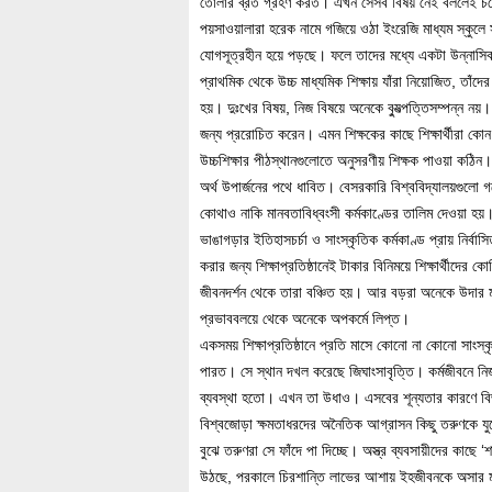
তোলার ব্রত গ্রহণ করত। এখন সেসব বিষয় নেই বললেই চলে
পয়সাওয়ালারা হরেক নামে গজিয়ে ওঠা ইংরেজি মাধ্যম স্কুলে সন
যোগসূত্রহীন হয়ে পড়ছে। ফলে তাদের মধ্যে একটা উন্নাসি
প্রাথমিক থেকে উচ্চ মাধ্যমিক শিক্ষায় যাঁরা নিয়োজিত, তাঁদ
হয়। দুঃখের বিষয়, নিজ বিষয়ে অনেকে ব্যুত্পত্তিসম্পন্ন নয়
জন্য প্ররোচিত করেন। এমন শিক্ষকের কাছে শিক্ষার্থীরা কোন
উচ্চশিক্ষার পীঠস্থানগুলোতে অনুসরণীয় শিক্ষক পাওয়া কঠি
অর্থ উপার্জনের পথে ধাবিত। বেসরকারি বিশ্ববিদ্যালয়গুলো 
কোথাও নাকি মানবতাবিধ্বংসী কর্মকাণ্ডের তালিম দেওয়া হয়। ফ
ভাঙাগড়ার ইতিহাসচর্চা ও সাংস্কৃতিক কর্মকাণ্ড প্রায় নির্
করার জন্য শিক্ষাপ্রতিষ্ঠানেই টাকার বিনিময়ে শিক্ষার্থীদ
জীবনদর্শন থেকে তারা বঞ্চিত হয়। আর বড়রা অনেকে উদার ম
প্রভাববলয়ে থেকে অনেকে অপকর্মে লিপ্ত।
একসময় শিক্ষাপ্রতিষ্ঠানে প্রতি মাসে কোনো না কোনো সাংস্ক
পারত। সে স্থান দখল করেছে জিঘাংসাবৃত্তি। কর্মজীবনে নিজ নিজ 
ব্যবস্থা হতো। এখন তা উধাও। এসবের শূন্যতার কারণে বিভ
বিশ্বজোড়া ক্ষমতাধরদের অনৈতিক আগ্রাসন কিছু তরুণকে যুদ্
বুঝে তরুণরা সে ফাঁদে পা দিচ্ছে। অস্ত্র ব্যবসায়ীদের কাছে 
উঠছে, পরকালে চিরশান্তি লাভের আশায় ইহজীবনকে অসার 