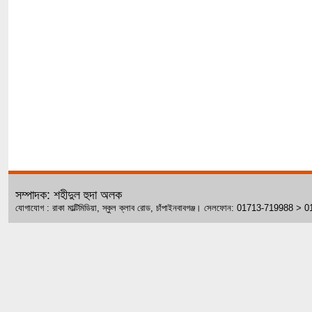
সম্পাদক: শহীদুল হুদা অলক
যোগাযোগ : রাকা মাল্টিমিডিয়া, স্কুল ক্লাব রোড, চাঁপাইনবাবগঞ্জ। সেলফোন: 01713-