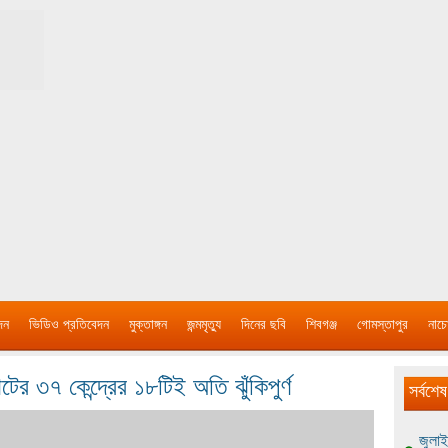
দন
ভিডিও প্রতিবেদন
মুক্তাঙ্গন
জন্মমৃত্যু
দিনের ছবি
শিবগঞ্জ
গোমস্তাপুর
নাচে
ের ৩৭ কেন্দ্রের ১৮টিই অতি ঝুঁকিপুর্ণ
সর্বশেষ
জুলাই