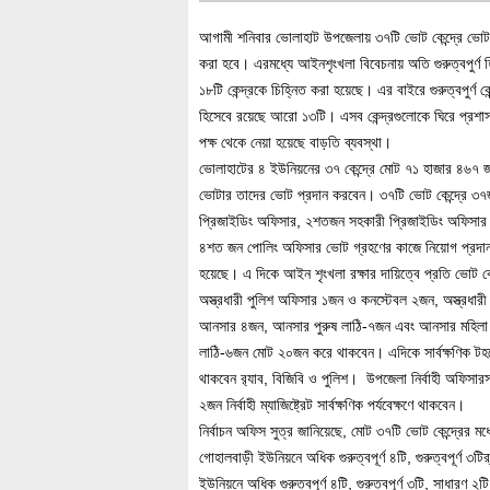
আগামী শনিবার ভোলাহাট উপজেলায় ৩৭টি ভোট কেন্দ্রে ভোট
করা হবে। এরমধ্যে আইনশৃংখলা বিবেচনায় অতি গুরুত্বপুর্ণ 
১৮টি কেন্দ্রকে চিহ্নিত করা হয়েছে। এর বাইরে গুরুত্বপুর্ণ কেন
হিসেবে রয়েছে আরো ১৩টি। এসব কেন্দ্রগুলোকে ঘিরে প্রশা
পক্ষ থেকে নেয়া হয়েছে বাড়তি ব্যবস্থা।
ভোলাহাটের ৪ ইউনিয়নের ৩৭ কেন্দ্রে মোট ৭১ হাজার ৪৬৭ 
ভোটার তাদের ভোট প্রদান করবেন। ৩৭টি ভোট কেন্দ্রে ৩
প্রিজাইডিং অফিসার, ২শতজন সহকারী প্রিজাইডিং অফিসার
৪শত জন পোলিং অফিসার ভোট গ্রহণের কাজে নিয়োগ প্রদা
হয়েছে। এ দিকে আইন শৃংখলা রক্ষার দায়িত্বে প্রতি ভোট কেন
অস্ত্রধারী পুলিশ অফিসার ১জন ও কনস্টেবল ২জন, অস্ত্রধারী
আনসার ৪জন, আনসার পুরুষ লাঠি-৭জন এবং আনসার মহিলা
লাঠি-৬জন মোট ২০জন করে থাকবেন। এদিকে সার্বক্ষণিক টহ
থাকবেন র‌্যাব, বিজিবি ও পুলিশ। উপজেলা নির্বাহী অফিসার
২জন নির্বাহী ম্যাজিষ্ট্রেট সার্বক্ষণিক পর্যবেক্ষণে থাকবেন।
নির্বাচন অফিস সুত্র জানিয়েছে, মোট ৩৭টি ভোট কেন্দ্রের মধ
গোহালবাড়ী ইউনিয়নে অধিক গুরুত্বপূর্ণ ৪টি, গুরুত্বপূর্ণ ৩টি
ইউনিয়নে অধিক গুরুত্বপূর্ণ ৪টি, গুরুত্বপূর্ণ ৩টি, সাধারণ ২ট