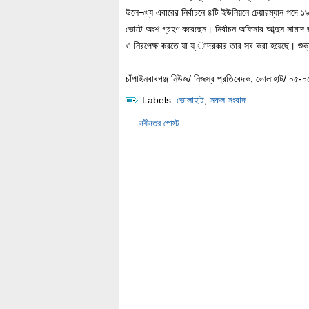
উলে¬খ্য এবারের নির্বাচনে ৪টি ইউনিয়নে চেয়ারম্যান পদে 
ভোটে অংশ গ্রহণ করেছেন। নির্বাচন অফিসার আব্দুস সামাদ জান
ও নিরপেক্ষ করতে যা য্ াদরকার তার সব করা হয়েছে। শুক্রবা
চাঁপাইনবাবগঞ্জ নিউজ/ নিজস্ব প্রতিবেদক, ভোলাহাট/ ০৫-
Labels:
ভোলাহাট
,
সকল সংবাদ
নবীনতর পোস্ট