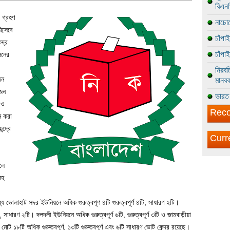
বিএন
 গ্রহণ
নাচোল
হিসেবে
চাঁপা
্দ্র
চাঁপা
সনের
নিরবচ
জন
মানবব
৭জন
ভারত 
 ও
Reco
ন করা
্দ্রে
Curr
লে
সহ
্যে ভোলাহাট সদর ইউনিয়নে অধিক গুরুত্বপূণ ৪টি গুরুত্বপূর্ণ ৪টি, সাধারণ ২টি।
র্, সাধারণ ২টি। দলদলী ইউনিয়নে অধিক গুরুত্বপূর্ণ ৬টি, গুরুত্বপূর্ণ ৩টি ও জামবাড়ীয়া
ি মোট ১৮টি অধিক গুরুত্বপূর্ণ, ১৩টি গুরুত্বপূর্ণ এবং ৬টি সাধারণ ভোট কেন্দ্র রয়েছে।