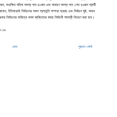
১৯জন, সংরক্ষিত মহিলা সদস্য পদে ৪৮জন এবং সাধারণ সদস্য পদে ১শত ৪৬জন প্রার্থী
ান, ইতিমধ্যেই নির্বাচনের সকল প্রস্তুতি সম্পন্ন হয়েছে এবং নির্বাচন সুষ্ঠ, অবাধ
র নির্বাচনের দায়িত্বে থাকা ব্যক্তিদের কাছে নির্বাচনী সামগ্রী বিতরণ করা হবে।
০৫-১৬
হোম
পুরাতন পোস্ট