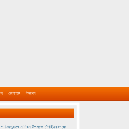
াল
ভোলাহাট
বিজ্ঞাপন
 গণ-অভ্যুত্থান দিবস উপলক্ষে চাঁপাইনবাবগঞ্জে