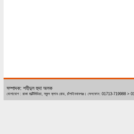
সম্পাদক: শহীদুল হুদা অলক
যোগাযোগ : রাকা মাল্টিমিডিয়া, স্কুল ক্লাব রোড, চাঁপাইনবাবগঞ্জ। সেলফোন: 01713-