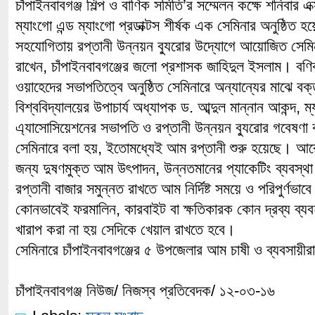
চাঁপাইনবাবগঞ্জ শিল্প ও বাণিক সমিতি’র সম্মেলন কক্ষে শনিবার এ
ম্যাংগো এন্ড ম্যাংগো প্রডাক্টস শীর্ষক এক সেমিনার অনুষ্ঠিত
সহযোগিতায় রপ্তানী উন্নয়ন ব্যুরোর উদ্যোগে আয়োজিত সেমিন
রাখেন, চাঁপাইনবাবগঞ্জের জলো প্রশাসক জাহিদুল ইসলাম। বণি
ওয়াহেদের সভাপতিত্বে অনুষ্ঠিত সেমিনারে অন্যান্যের মাঝে বক্ত
বিশ্ববিদ্যালয়ের উপাচার্য অধ্যাপক ড. আব্দুল মান্নান আকন্দ, ম্য
এ্যাসোসিয়েশনের সভাপতি ও রপ্তানী উন্নয়ন ব্যুরোর গবেষণা ক
সেমিনারে বলা হয়, ইতোমধ্যেই আম রপ্তানী শুরু হয়েছে। আ
জন্য দুষণমুক্ত আম উৎপাদন, উন্নতমানের প্যাকেটিং ব্যবস্
রপ্তানী বাজার সমুন্নত রাখতে আম নির্দিষ্ট সময়ে ও পরিপুর্ণভাব
কোনভাবেই ফরমালিন, কারবাইট বা ক্ষতিকারক কোন দ্রব্য ব্
খারাপ করা না হয় সেদিকে খেয়াল রাখতে হবে।
সেমিনারে চাঁপাইনবাবগঞ্জের ৫ উপজেলার আম চাষী ও ব্যবসায়ী
চাঁপাইনবাবগঞ্জ নিউজ/ নিজস্ব প্রতিবেদক/ ১২-০৩-১৬