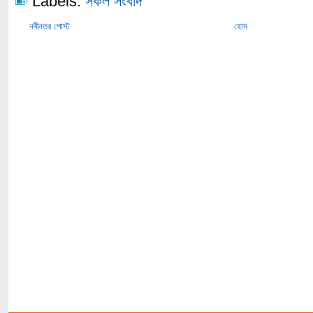
Labels:
সকল সংবাদ
নবীনতর পোস্ট
হোম