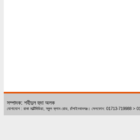
সম্পাদক: শহীদুল হুদা অলক
যোগাযোগ : রাকা মাল্টিমিডিয়া, স্কুল ক্লাব রোড, চাঁপাইনবাবগঞ্জ। সেলফোন: 01713-