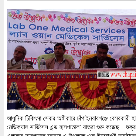
আধুনিক চিকিৎসা সেবার অঙ্গীকারে চাঁপাইনবাবগঞ্জে বেসরকারী হ
মেডিক্যাল সার্ভিসেস এন্ড হাসপাতাল’ যাত্রা শুরু করেছে। শু
এলাকায় হাসপাতাল চত্ত্বরে এ উপলক্ষে এক উদ্বোধণী অনুষ্ঠ