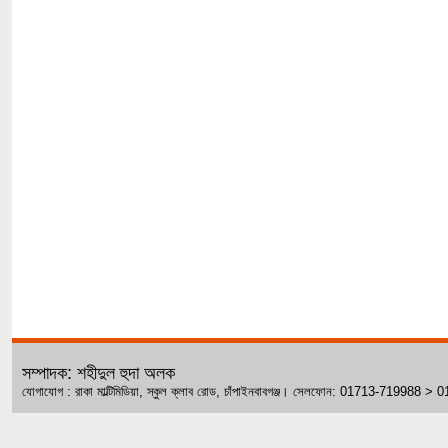
সম্পাদক: শহীদুল হুদা অলক
যোগাযোগ : রাকা মাল্টিমিডিয়া, স্কুল ক্লাব রোড, চাঁপাইনবাবগঞ্জ। সেলফোন: 01713-