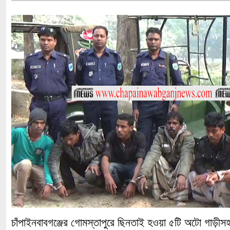
চাঁপাইনবাবগঞ্জের গোমস্তাপুরে ছিনতাই হওয়া ৫টি অটো গাড়ীস