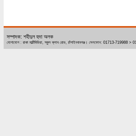
সম্পাদক: শহীদুল হুদা অলক
যোগাযোগ : রাকা মাল্টিমিডিয়া, স্কুল ক্লাব রোড, চাঁপাইনবাবগঞ্জ। সেলফোন: 01713-