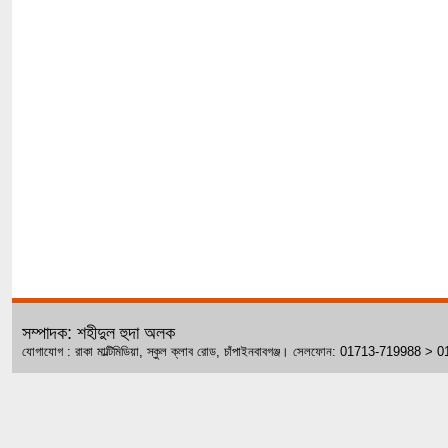
সম্পাদক: শহীদুল হুদা অলক
যোগাযোগ : রাকা মাল্টিমিডিয়া, স্কুল ক্লাব রোড, চাঁপাইনবাবগঞ্জ। সেলফোন: 01713-