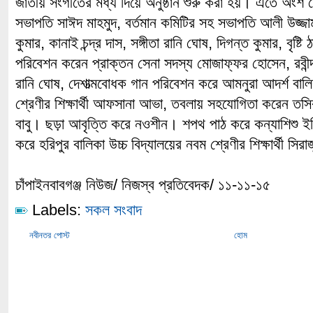
জাতীয় সংগীতের মধ্য দিয়ে অনুষ্ঠান শুরু করা হয়। এতে অংশ ন
সভাপতি সাঈদ মাহমুদ, বর্তমান কমিটির সহ সভাপতি আলী উজ্জাম
কুমার, কানাই চন্দ্র দাস, সঙ্গীতা রানি ঘোষ, দিগন্ত কুমার, বৃষ্
পরিবেশন করেন প্রাক্তন সেনা সদস্য মোজাফ্ফর হোসেন, রবীন্দ
রানি ঘোষ, দেশাত্মবোধক গান পরিবেশন করে আমনুরা আদর্শ বালি
শ্রেণীর শিক্ষার্থী আফসানা আভা, তবলায় সহযোগিতা করেন তসি
বাবু। ছড়া আবৃত্তি করে নওশীন। শপথ পাঠ করে কন্যাশিশু ই
করে হরিপুর বালিকা উচ্চ বিদ্যালয়ের নবম শ্রেণীর শিক্ষার্থী সির
চাঁপাইনবাবগঞ্জ নিউজ/ নিজস্ব প্রতিবেদক/ ১১-১১-১৫
Labels:
সকল সংবাদ
নবীনতর পোস্ট
হোম