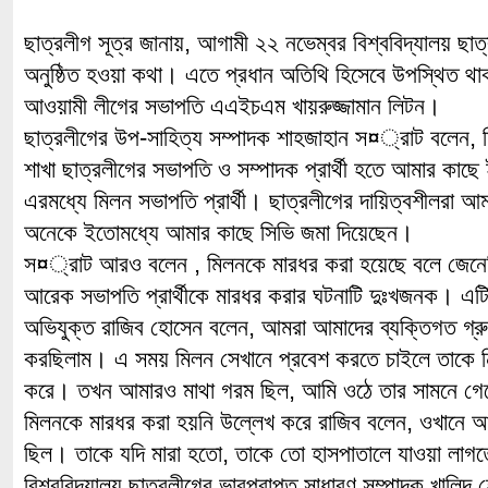
ছাত্রলীগ সূত্র জানায়, আগামী ২২ নভেম্বর বিশ্ববিদ্যালয় ছাত
অনুষ্ঠিত হওয়া কথা। এতে প্রধান অতিথি হিসেবে উপস্থিত থ
আওয়ামী লীগের সভাপতি এএইচএম খায়রুজ্জামান লিটন।
ছাত্রলীগের উপ-সাহিত্য সম্পাদক শাহজাহান স¤্রাট বলে
শাখা ছাত্রলীগের সভাপতি ও সম্পাদক প্রার্থী হতে আমার কাছ
এরমধ্যে মিলন সভাপতি প্রার্থী। ছাত্রলীগের দায়িত্বশীলরা আ
অনেকে ইতোমধ্যে আমার কাছে সিভি জমা দিয়েছেন।
স¤্রাট আরও বলেন , মিলনকে মারধর করা হয়েছে বলে জেনেছি
আরেক সভাপতি প্রার্থীকে মারধর করার ঘটনাটি দুঃখজনক। এ
অভিযুক্ত রাজিব হোসেন বলেন, আমরা আমাদের ব্যক্তিগত গ্র
করছিলাম। এ সময় মিলন সেখানে প্রবেশ করতে চাইলে তাকে 
করে। তখন আমারও মাথা গরম ছিল, আমি ওঠে তার সামনে গেল
মিলনকে মারধর করা হয়নি উল্লেখ করে রাজিব বলেন, ওখানে 
ছিল। তাকে যদি মারা হতো, তাকে তো হাসপাতালে যাওয়া লা
বিশ্ববিদ্যালয় ছাত্রলীগের ভারপ্রাপ্ত সাধারণ সম্পাদক খালিদ