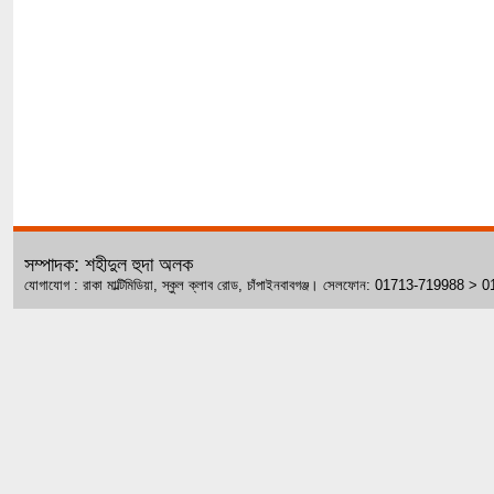
সম্পাদক: শহীদুল হুদা অলক
যোগাযোগ : রাকা মাল্টিমিডিয়া, স্কুল ক্লাব রোড, চাঁপাইনবাবগঞ্জ। সেলফোন: 01713-