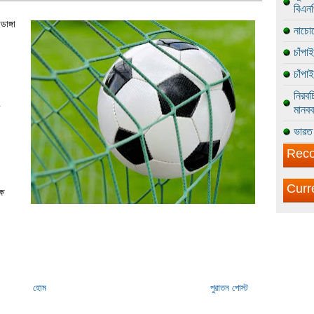
বিএন
াঙ্গা
নাচোল
চাঁপা
চাঁপা
নিরবচ
মানবব
ভারত 
Reco
Curr
ষে
হোম
পুরাতন পোস্ট