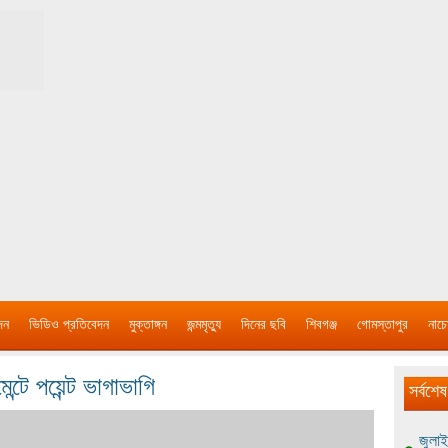
দন
ভিডিও প্রতিবেদন
মুক্তাঙ্গন
জন্মমৃত্যু
দিনের ছবি
শিবগঞ্জ
গোমস্তাপুর
নাচে
েন্টে পয়েন্ট ভাগাভাগি
সর্বশেষ
জুলাই