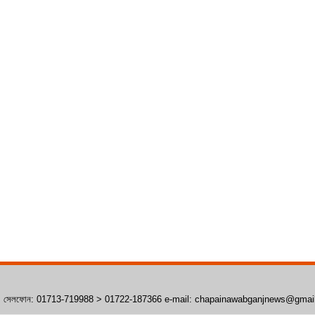
াঁপাইনবাবগঞ্জ। সেলফোন: 01713-719988 > 01722-187366 e-mail: chapainawabganjnews@gma