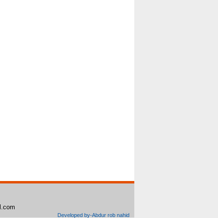
il.com
Developed by-Abdur rob nahid