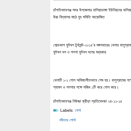
চাঁপাইনবাবগঞ্জ সদর উপজেলার বালিয়াডাঙ্গা ইউনিয়নের বালিয়াড
উচ্চ বিদ্যালয় মাঠে যুব সমিতি আয়োজিত
গোল্ডকাপ ফুটবল টুর্নমেন্ট-২০১৫’র মঙ্গলবারের খেলায় বালুগ্রাম
ফুটবল দল ও পলশা ফুটবল দলের মধ্যকার
খেলাটি ১-১ গোল অমিমাংসীতভাবে শেষ হয়। বালুগ্রামের পক্
শ্যামল ও পলশার পক্ষে সজিব ১টি করে গোল করে।
চাঁপাইনবাবগঞ্জ নিউজ/ ক্রীড়া প্রতিবেদক/ ২৪-১১-১৫
Labels:
খেলা
নবীনতর পোস্ট