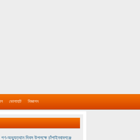
াল
ভোলাহাট
বিজ্ঞাপন
 গণ-অভ্যুত্থান দিবস উপলক্ষে চাঁপাইনবাবগঞ্জে