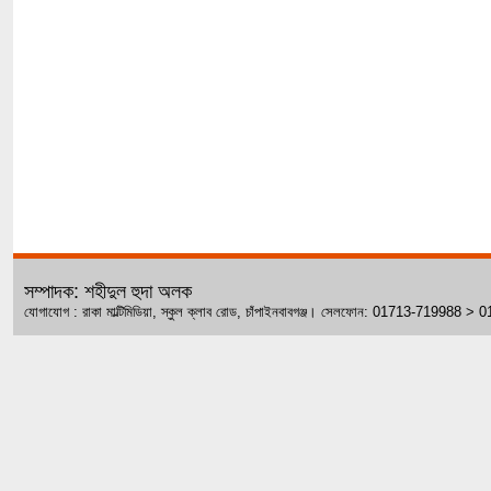
সম্পাদক: শহীদুল হুদা অলক
যোগাযোগ : রাকা মাল্টিমিডিয়া, স্কুল ক্লাব রোড, চাঁপাইনবাবগঞ্জ। সেলফোন: 01713-