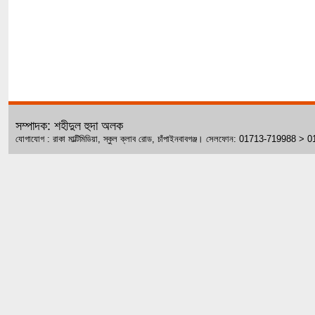
সম্পাদক: শহীদুল হুদা অলক
যোগাযোগ : রাকা মাল্টিমিডিয়া, স্কুল ক্লাব রোড, চাঁপাইনবাবগঞ্জ। সেলফোন: 01713-