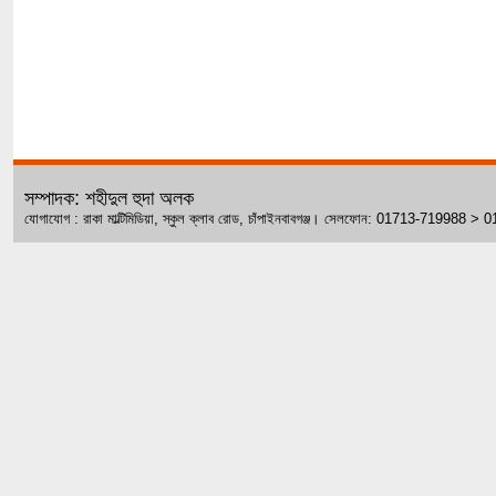
সম্পাদক: শহীদুল হুদা অলক
যোগাযোগ : রাকা মাল্টিমিডিয়া, স্কুল ক্লাব রোড, চাঁপাইনবাবগঞ্জ। সেলফোন: 01713-