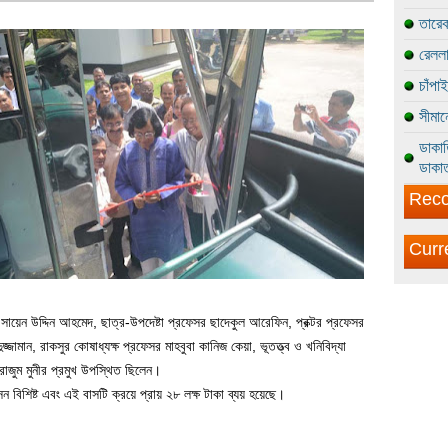
তারেক
রেললা
চাঁপা
সীমান
ডাকাত
ডাকাত
Reco
Curr
সায়েন উদ্দিন আহমেদ, ছাত্র-উপদেষ্টা প্রফেসর ছাদেকুল আরেফিন, প্রক্টর প্রফেসর
জামান, রাকসুর কোষাধ্যক্ষ প্রফেসর মাহবুবা কানিজ কেয়া, ভূতত্ত্ব ও খনিবিদ্যা
াজুম মুনীর প্রমুখ উপস্থিত ছিলেন।
ন বিশিষ্ট এবং এই বাসটি ক্রয়ে প্রায় ২৮ লক্ষ টাকা ব্যয় হয়েছে।