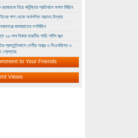
 রহমানকে নিয়ে কটূক্তির প্রতিবাদে মশাল মিছিল
ইনের পাশ থেকে অর্ধগলিত মরদেহ উদ্ধার
ইনবাবগঞ্জে জামায়াতের গণমিছিল
্তে ২৬ লাখ টাকার ভারতীয় গাড়ি পার্টস জব্দ
ির প্রস্তুতিকালে দেশীয় অস্ত্র ও সিএনজিসহ ৩
 গ্রেপ্তার
mment to Your Friends
ent Views