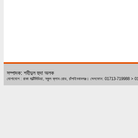
সম্পাদক: শহীদুল হুদা অলক
যোগাযোগ : রাকা মাল্টিমিডিয়া, স্কুল ক্লাব রোড, চাঁপাইনবাবগঞ্জ। সেলফোন: 01713-